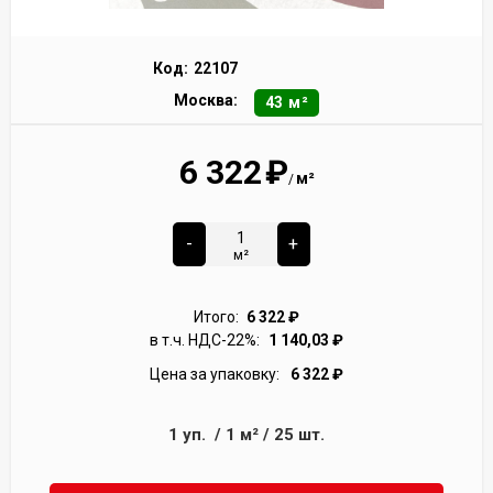
Код:
22107
Москва:
43 м²
6 322
₽
м²
/
-
+
м²
Итого:
6 322
₽
в т.ч. НДС-22%:
1 140,03
₽
Цена за упаковку:
6 322
₽
1
уп.
/
1
м²
/
25
шт.