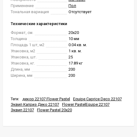
Применение
Пол
Тональная вариация
Отсутствует
Технические характеристики
Формат, см.
20x20
Толщина
10 мм
Площадь 1 шт, м2
0.04 кв. м.
Упаковка, м2
1 кв. м.
Упаковка, шт.
25
Упаковка, кг.
17.89 кг
Длина, мм
200
Ширина, мм
200
Теги:
декор 22107 Flower Pastel
Equipe Caprice Deco 22107
Эквип Каприз Деко 22107
Flower PastelEquipe 22107
Эквип 22107
Flower Pastel 20x20