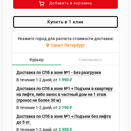
Добавить в корзиину
Купить в 1 клик
Укажите город для расчета стоимости доставки:
Санкт-Петербург
Курьер
Самовывоз
Доставка по СПб в зоне №1 - Без разгрузки
В течение
1-2
дней
1 990
₽
Доставка по СПб в зоне №1 + Подъем в квартиру
на лифте, либо занос в частный дом на 1 этаж
(пронос не более 30 м)
В течение
1-2
дней
2 190
₽
Доставка по СПб в зоне №1 + Подъем без лифта
до 5 эт.
В течение
1-2
дней
2 350
₽