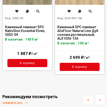
Код:
5002-04
Код:
ALX1036-13А
Каменный ламинат SPC
Каменный SPC ламинат
NatisSton Essential Elven,
AlixFloor Natural Line Дуб
5002-04
сонома рустикальный,
ALX1036-13А
В наличии : 1459 м²
В наличии : 100 м²
1 887
₽
/
м²
2 690
₽
/
м²
В корзину
В корзину
Рекомендуем посмотреть
СРАВНИТЬ ВСЕ