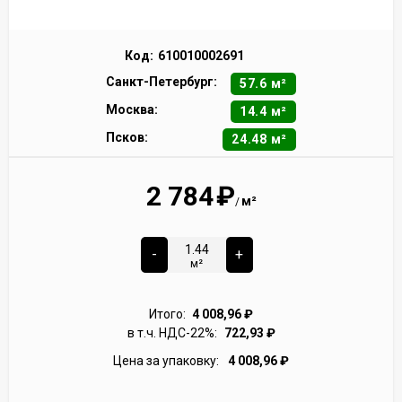
Код:
610010002691
Санкт-Петербург:
57.6 м²
Москва:
14.4 м²
Псков:
24.48 м²
2 784
₽
м²
/
-
+
м²
Итого:
4 008,96
₽
в т.ч. НДС-22%:
722,93
₽
Цена за упаковку:
4 008,96
₽