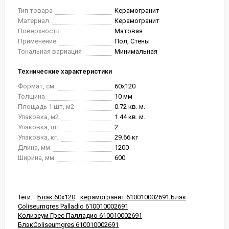
Тип товара
Керамогранит
Материал
Керамогранит
Поверхность
Матовая
Применение
Пол, Стены
Тональная вариация
Минимальная
Технические характеристики
Формат, см.
60x120
Толщина
10 мм
Площадь 1 шт, м2
0.72 кв. м.
Упаковка, м2
1.44 кв. м.
Упаковка, шт.
2
Упаковка, кг.
29.66 кг
Длина, мм
1200
Ширина, мм
600
Теги:
Блэк 60x120
керамогранит 610010002691 Блэк
Coliseumgres Palladio 610010002691
Колизеум Грес Палладио 610010002691
БлэкColiseumgres 610010002691