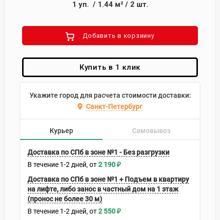
1
уп.
/
1.44
м²
/
2
шт.
Добавить в корзиину
Купить в 1 клик
Укажите город для расчета стоимости доставки:
Санкт-Петербург
Курьер
Самовывоз
Доставка по СПб в зоне №1 - Без разгрузки
В течение
1-2
дней
2 190
₽
Доставка по СПб в зоне №1 + Подъем в квартиру
на лифте, либо занос в частный дом на 1 этаж
(пронос не более 30 м)
В течение
1-2
дней
2 550
₽