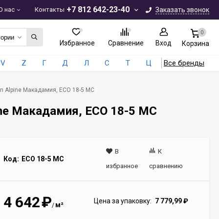
+7 812 642-23-40
О нас
Контакты
Заказать звонок
0
гории
Избранное
Сравнение
Вход
Корзина
V
Z
Г
Д
Л
С
Т
Ц
Все бренды
on Alpine Макадамия, ECO 18-5 MC
ine Макадамия, ECO 18-5 MC
В
К
Код:
ECO 18-5 MC
избранное
сравнению
4 642
₽
Цена за упаковку:
7 779,99
₽
м²
/