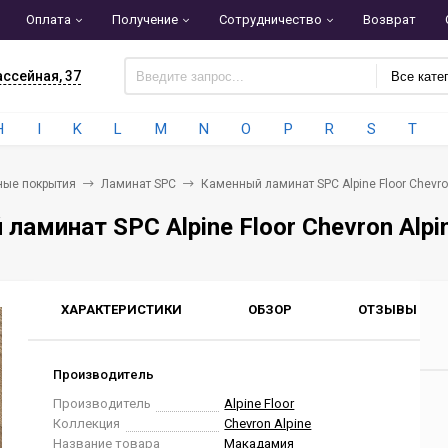
Оплата
Получение
Сотрудничество
Возврат
ассейная, 37
Все кате
H
I
K
L
M
N
O
P
R
S
T
ные покрытия
Ламинат SPC
Каменный ламинат SPC Alpine Floor Chevr
ламинат SPC Alpine Floor Chevron Alp
ХАРАКТЕРИСТИКИ
ОБЗОР
ОТЗЫВЫ
0
Производитель
Производитель
Alpine Floor
Коллекция
Chevron Alpine
Название товара
Макадамия