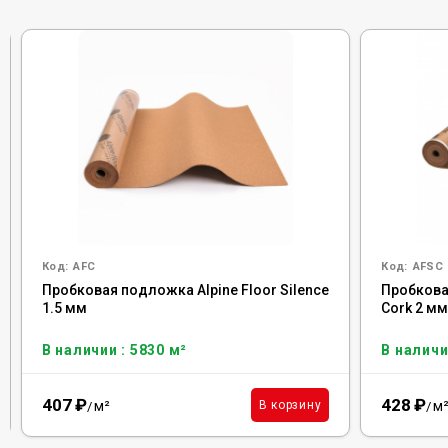
Код:
AFC
Код:
AFSC
Пробковая подложка Alpine Floor Silence
Пробковая
1.5 мм
Cork 2 м
В наличии : 5830 м²
В наличи
407
₽
428
₽
м²
м
В корзину
/
/