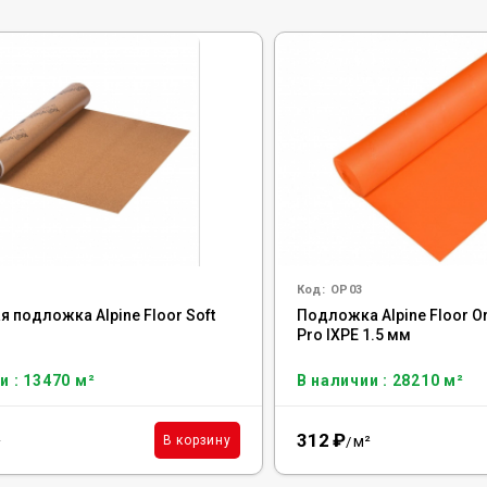
Код:
OP03
 подложка Alpine Floor Soft
Подложка Alpine Floor O
м
Pro IXPE 1.5 мм
и : 13470 м²
В наличии : 28210 м²
312
₽
²
м²
В корзину
/