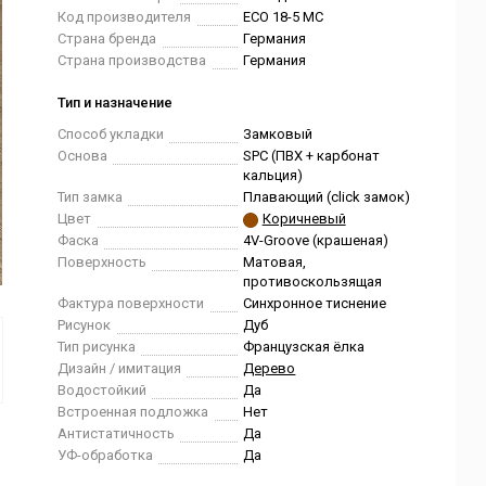
Код производителя
ECO 18-5 MC
Страна бренда
Германия
Страна производства
Германия
Тип и назначение
Способ укладки
Замковый
Основа
SPC (ПВХ + карбонат
кальция)
Тип замка
Плавающий (click замок)
Цвет
Коричневый
Фаска
4V-Groove (крашеная)
Поверхность
Матовая,
противоскользящая
Фактура поверхности
Синхронное тиснение
Рисунок
Дуб
Тип рисунка
Французская ёлка
Дизайн / имитация
Дерево
Водостойкий
Да
Встроенная подложка
Нет
Антистатичность
Да
УФ-обработка
Да