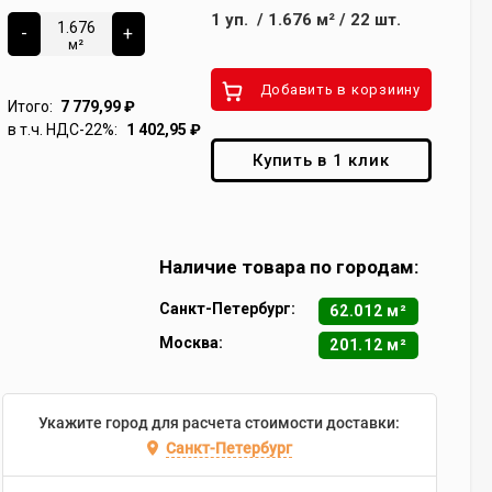
1
уп.
/
1.676
м²
/
22
шт.
-
+
м²
Добавить в корзиину
Итого:
7 779,99
₽
в т.ч. НДС-22%:
1 402,95
₽
Купить в 1 клик
Наличие товара по городам:
Санкт-Петербург:
62.012 м²
Москва:
201.12 м²
Укажите город для расчета стоимости доставки:
Санкт-Петербург