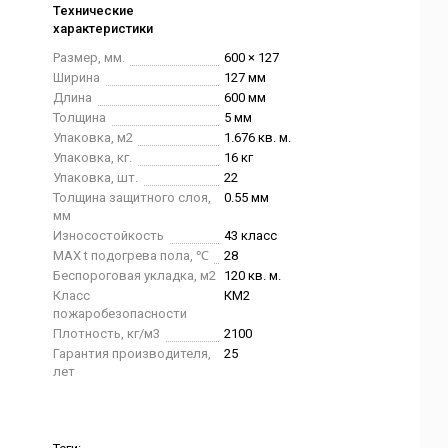
Технические
характеристики
Размер, мм.
600 × 127
Ширина
127 мм
Длина
600 мм
Толщина
5 мм
Упаковка, м2
1.676 кв. м.
Упаковка, кг.
16 кг
Упаковка, шт.
22
Толщина защитного слоя,
0.55 мм
мм
Износостойкость
43 класс
MAX t подогрева пола, ℃
28
Беспороговая укладка, м2
120 кв. м.
Класс
КМ2
пожаробезопасности
Плотность, кг/м3
2100
Гарантия производителя,
25
лет