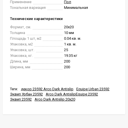
Применение
Пол
Тональная вариация
Минимальная
Технические характеристики
Формат, см.
20x20
Толщина
10 мм
Площадь 1 шт, м2
0.04 кв. м.
Упаковка, м2
1 кв. м.
Упаковка, шт.
25
Упаковка, кг.
19.35 кг
Длина, мм
200
Ширина, мм
200
Теги:
декор 23592 Arco Dark Antislip
Equipe Urban 23592
Эквип Урбан 23592
Arco Dark AntislipEquipe 23592
Эквип 23592
Arco Dark Antislip 20x20