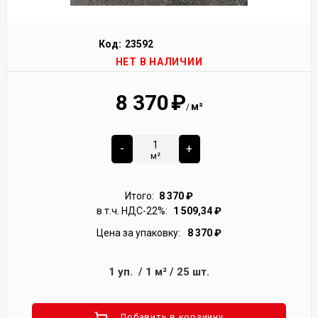
Код:
23592
НЕТ В НАЛИЧИИ
8 370
₽
м²
/
-
+
м²
Итого:
8 370
₽
в т.ч. НДС-22%:
1 509,34
₽
Цена за упаковку:
8 370
₽
1
уп.
/
1
м²
/
25
шт.
Добавить в корзиину