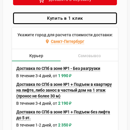
Купить в 1 клик
Укажите город для расчета стоимости доставки:
Санкт-Петербург
Курьер
Самовывоз
Доставка по СПб в зоне №1 - Без разгрузки
В течение
3-4
дней
1 990
₽
Доставка по СПб в зоне №1 + Подъем в квартиру
на лифте, либо занос в частный дом на 1 этаж
(пронос не более 30 м)
В течение
3-4
дней
2 190
₽
Доставка по СПб в зоне №1 + Подъем без лифта
до 5 эт.
В течение
1-2
дней
2 350
₽