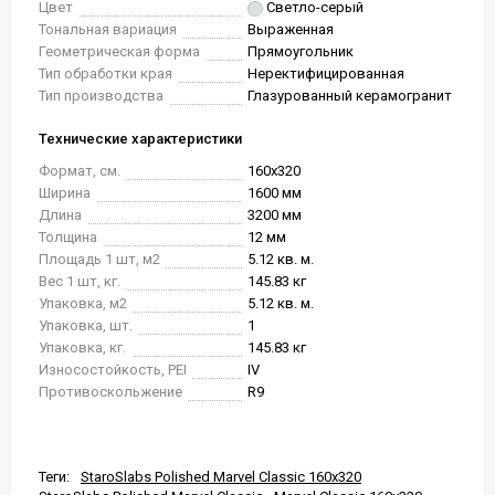
Цвет
Светло-серый
Тональная вариация
Выраженная
Геометрическая форма
Прямоугольник
Тип обработки края
Неректифицированная
Тип производства
Глазурованный керамогранит
Технические характеристики
Формат, см.
160x320
Ширина
1600 мм
Длина
3200 мм
Толщина
12 мм
Площадь 1 шт, м2
5.12 кв. м.
Вес 1 шт, кг.
145.83 кг
Упаковка, м2
5.12 кв. м.
Упаковка, шт.
1
Упаковка, кг.
145.83 кг
Износостойкость, PEI
IV
Противоскольжение
R9
Теги:
StaroSlabs Polished Marvel Classic 160x320