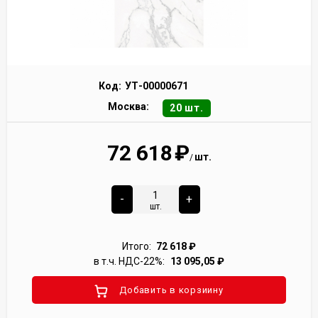
Код:
УТ-00000671
Москва:
20 шт.
72 618
₽
шт.
/
-
+
шт.
Итого:
72 618
₽
в т.ч. НДС-22%:
13 095,05
₽
Добавить в корзиину