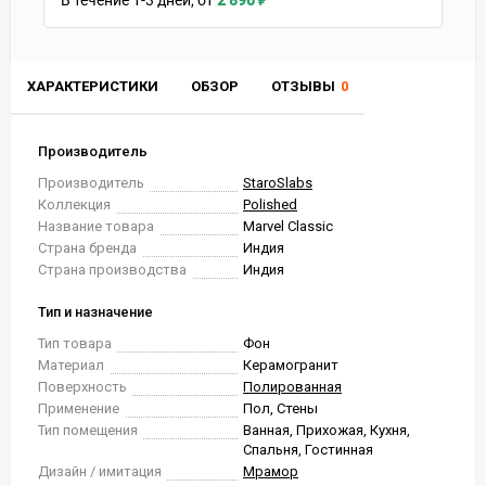
В течение
1-3
дней
2 890
₽
ХАРАКТЕРИСТИКИ
ОБЗОР
ОТЗЫВЫ
0
Производитель
Производитель
StaroSlabs
Коллекция
Polished
Название товара
Marvel Classic
Страна бренда
Индия
Страна производства
Индия
Тип и назначение
Тип товара
Фон
Материал
Керамогранит
Поверхность
Полированная
Применение
Пол, Стены
Тип помещения
Ванная, Прихожая, Кухня,
Спальня, Гостинная
Дизайн / имитация
Мрамор