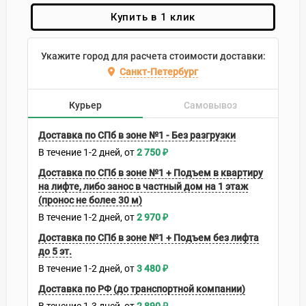
Купить в 1 клик
Укажите город для расчета стоимости доставки:
Санкт-Петербург
Курьер
Самовывоз
Доставка по СПб в зоне №1 - Без разгрузки
В течение
1-2
дней
2 750
₽
Доставка по СПб в зоне №1 + Подъем в квартиру
на лифте, либо занос в частный дом на 1 этаж
(пронос не более 30 м)
В течение
1-2
дней
2 970
₽
Доставка по СПб в зоне №1 + Подъем без лифта
до 5 эт.
В течение
1-2
дней
3 480
₽
Доставка по РФ (до транспортной компании)