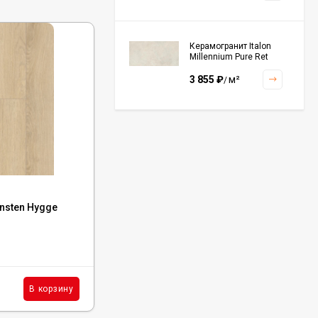
Керамогранит Italon
Millennium Pure Ret
60x120, 610010001456
3 855
₽
м²
/
Керамогранит Italon
Continuum Polar Ret
60x60, 610010002672
3 001
₽
м²
/
Код:
ECO 102-37
nsten Hygge
Каменный ламинат SPC Ensten Hygge
Палисандр, ECO 102-37
Керамогранит Italon
Continuum Petrol Ret
60x60, 610010002676
В наличии : 550 м²
3 226
₽
м²
/
2 721
₽
м²
В корзину
В корзину
/
Керамогранит Italon