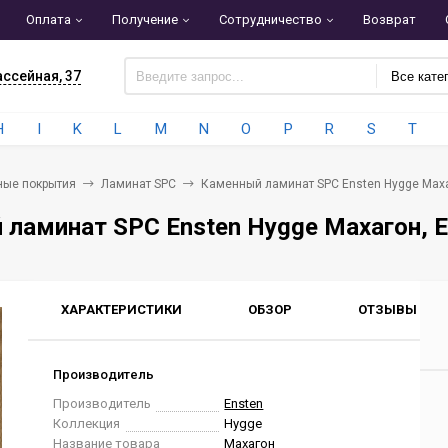
Оплата
Получение
Сотрудничество
Возврат
ассейная, 37
Все кате
H
I
K
L
M
N
O
P
R
S
T
ные покрытия
Ламинат SPC
Каменный ламинат SPC Ensten Hygge Маха
ламинат SPC Ensten Hygge Махагон, 
ХАРАКТЕРИСТИКИ
ОБЗОР
ОТЗЫВЫ
0
Производитель
Производитель
Ensten
Коллекция
Hygge
Название товара
Махагон