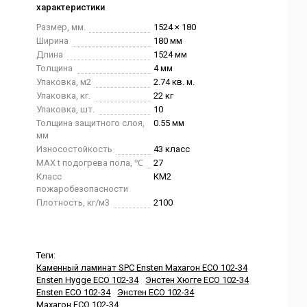
характеристики
Размер, мм.
1524 × 180
Ширина
180 мм
Длина
1524 мм
Толщина
4 мм
Упаковка, м2
2.74 кв. м.
Упаковка, кг.
22 кг
Упаковка, шт.
10
Толщина защитного слоя,
0.55 мм
мм
Износостойкость
43 класс
MAX t подогрева пола, ℃
27
Класс
КМ2
пожаробезопасности
Плотность, кг/м3
2100
Теги:
Каменный ламинат SPC Ensten Махагон ЕCО 102-34
Ensten Hygge ЕCО 102-34
Энстен Хюгге ЕCО 102-34
Ensten ЕCО 102-34
Энстен ЕCО 102-34
Махагон ЕCО 102-34