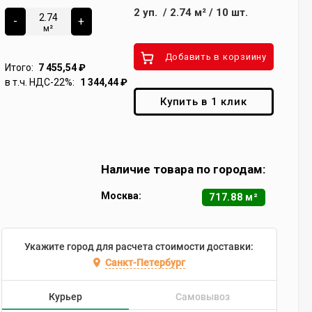
2
уп.
/
2.74
м²
/
10
шт.
-
+
м²
Добавить в корзиину
Итого:
7 455,54
₽
в т.ч. НДС-22%:
1 344,44
₽
Купить в 1 клик
Наличие товара по городам:
Москва:
717.88 м²
Укажите город для расчета стоимости доставки:
Санкт-Петербург
Курьер
Самовывоз