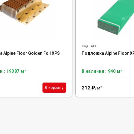
Код:
AFL
Alpine Floor Golden Foil XPS
Подложка Alpine Floor X
и : 19387 м²
В наличии : 940 м²
212
₽
²
м²
В корзину
/