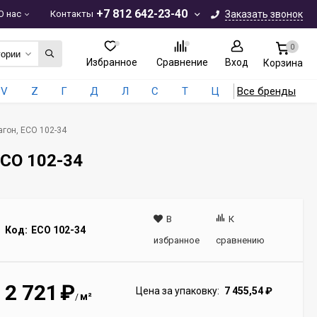
+7 812 642-23-40
О нас
Контакты
Заказать звонок
0
гории
Избранное
Сравнение
Вход
Корзина
V
Z
Г
Д
Л
С
Т
Ц
Все бренды
гон, ЕCО 102-34
ЕCО 102-34
В
К
Код:
ECO 102-34
избранное
сравнению
2 721
₽
Цена за упаковку:
7 455,54
₽
м²
/