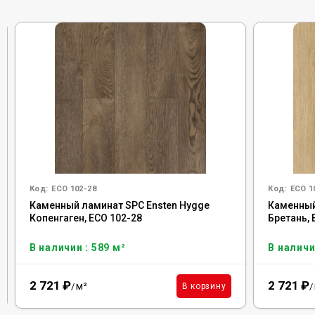
Код:
ECO 102-28
Код:
ECO 1
Каменный ламинат SPC Ensten Hygge
Каменный
Копенгаген, ECO 102-28
Бретань, 
В наличии : 589 м²
В наличи
2 721
₽
2 721
₽
м²
В корзину
/
/