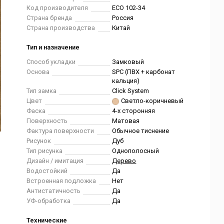
Код производителя
ЕCО 102-34
Страна бренда
Россия
Страна производства
Китай
Тип и назначение
Способ укладки
Замковый
Основа
SPC (ПВХ + карбонат
кальция)
Тип замка
Click System
Цвет
Светло-коричневый
Фаска
4-х сторонняя
Поверхность
Матовая
Фактура поверхности
Обычное тиснение
Рисунок
Дуб
Тип рисунка
Однополосный
Дизайн / имитация
Дерево
Водостойкий
Да
Встроенная подложка
Нет
Антистатичность
Да
УФ-обработка
Да
Технические