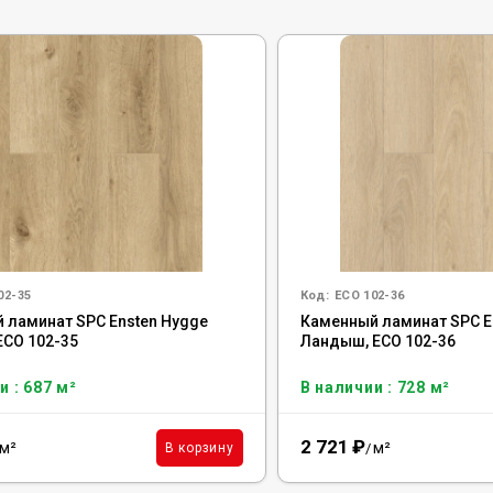
02-35
Код:
ECO 102-36
 ламинат SPC Ensten Hygge
Каменный ламинат SPC E
ECO 102-35
Ландыш, ECO 102-36
и : 687 м²
В наличии : 728 м²
2 721
₽
м²
м²
В корзину
/