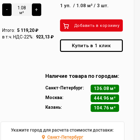
1
уп.
/
1.08
м²
/
3
шт.
-
+
м²
Добавить в корзиину
Итого:
5 119,20
₽
в т.ч. НДС-22%:
923,13
₽
Купить в 1 клик
Наличие товара по городам:
Санкт-Петербург:
136.08 м²
Москва:
444.96 м²
Казань:
104.76 м²
Укажите город для расчета стоимости доставки:
Санкт-Петербург