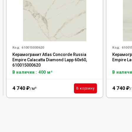
Код:
610015000620
Код:
61001
Керамогранит Atlas Concorde Russia
Керамогра
Empire Calacatta Diamond Lapp 60x60,
Empire La
610015000620
В наличии : 400 м²
В наличи
4 740
₽
4 740
₽
м²
В корзину
/
/