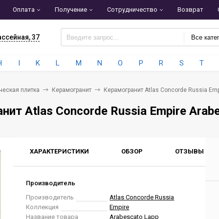
Оплата
Получение
Сотрудничество
Возврат
ассейная, 37
Все кате
H
I
K
L
M
N
O
P
R
S
T
ческая плитка
Керамогранит
Керамогранит Atlas Concorde Russia Emp
нит Atlas Concorde Russia Empire Arab
ХАРАКТЕРИСТИКИ
ОБЗОР
ОТЗЫВЫ
0
Производитель
Производитель
Atlas Concorde Russia
Коллекция
Empire
Название товара
Arabescato Lapp