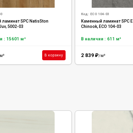
03
Код:
ECO 104-03
 ламинат SPC NatisSton
Каменный ламинат SPC E
Juv, 5002-03
Chinook, ECO 104-03
и : 15601 м²
В наличии : 611 м²
2 839
₽
м²
м²
В корзину
/