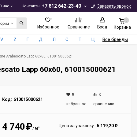
+7 812 642-23-40
О нас
Контакты
Заказать звонок
0
гории
Избранное
Сравнение
Вход
Корзина
V
Z
Г
Д
Л
С
Т
Ц
Все бренды
ire Arabescato Lapp 60x60, 610015000621
escato Lapp 60x60, 610015000621
В
К
Код:
610015000621
избранное
сравнению
4 740
₽
Цена за упаковку:
5 119,20
₽
м²
/