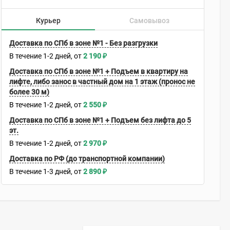
Курьер
Самовывоз
Доставка по СПб в зоне №1 - Без разгрузки
В течение
1-2
дней
2 190
₽
Доставка по СПб в зоне №1 + Подъем в квартиру на
лифте, либо занос в частный дом на 1 этаж (пронос не
более 30 м)
В течение
1-2
дней
2 550
₽
Доставка по СПб в зоне №1 + Подъем без лифта до 5
эт.
В течение
1-2
дней
2 970
₽
Доставка по РФ (до транспортной компании)
В течение
1-3
дней
2 890
₽