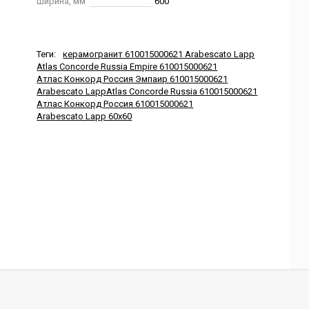
Ширина, мм
600
Теги:
керамогранит 610015000621 Arabescato Lapp
Atlas Concorde Russia Empire 610015000621
Атлас Конкорд Россия Эмпаир 610015000621
Arabescato LappAtlas Concorde Russia 610015000621
Атлас Конкорд Россия 610015000621
Arabescato Lapp 60x60