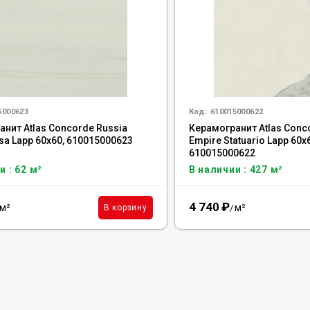
5000623
Код:
610015000622
нит Atlas Concorde Russia
Керамогранит Atlas Conc
sa Lapp 60x60, 610015000623
Empire Statuario Lapp 60x
610015000622
и : 62 м²
В наличии : 427 м²
4 740
₽
м²
м²
В корзину
/