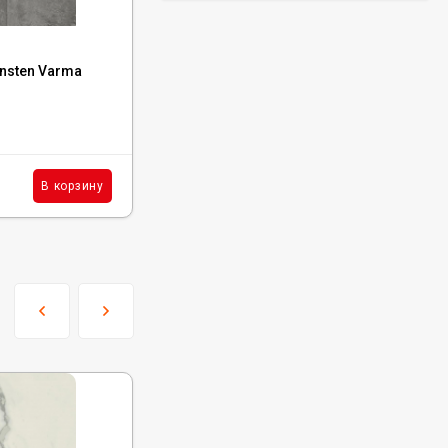
Код:
01011
nsten Varma
Ламинат SPC IDEAL Flooring Prime Wood
Truffle 01011, размер 180x1170×4,6 мм
Под заказ
1 850
₽
м²
В корзину
В корзину
/