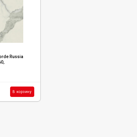
Код:
610015000624
orde Russia
Керамогранит Atlas Concorde Russia
60,
Empire Tajmahal Lapp 60x60,
610015000624
В наличии : 36 м²
4 740
₽
м²
В корзину
В корзину
/