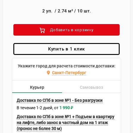
2
уп.
/
2.74
м²
/
10
шт.
Добавить в корзиину
Купить в 1 клик
Укажите город для расчета стоимости доставки:
Санкт-Петербург
Курьер
Самовывоз
Доставка по СПб в зоне №1 - Без разгрузки
В течение
1-2
дней
1 990
₽
Доставка по СПб в зоне №1 + Подъем в квартиру
на лифте, либо занос в частный дом на 1 этаж
(пронос не более 30 м)