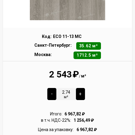
Код:
ECO 11-13 MC
Санкт-Петербург:
35.62 м²
Москва:
1712.5 м²
2 543
₽
м²
/
-
+
м²
Итого:
6 967,82
₽
в т.ч. НДС-22%:
1 256,49
₽
Цена за упаковку:
6 967,82
₽