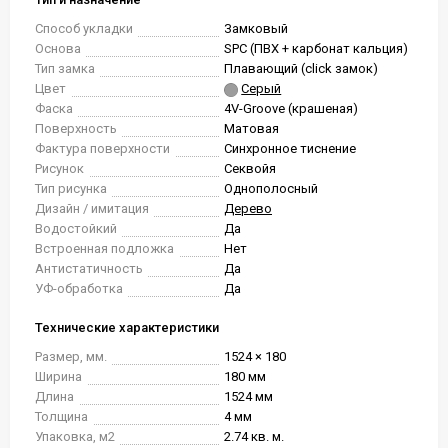
Способ укладки
Замковый
Основа
SPC (ПВХ + карбонат кальция)
Тип замка
Плавающий (click замок)
Цвет
Серый
Фаска
4V-Groove (крашеная)
Поверхность
Матовая
Фактура поверхности
Синхронное тиснение
Рисунок
Секвойя
Тип рисунка
Однополосный
Дизайн / имитация
Дерево
Водостойкий
Да
Встроенная подложка
Нет
Антистатичность
Да
УФ-обработка
Да
Технические характеристики
Размер, мм.
1524 × 180
Ширина
180 мм
Длина
1524 мм
Толщина
4 мм
Упаковка, м2
2.74 кв. м.