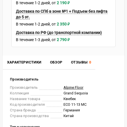
В течение
1-2
дней
2 190
₽
Доставка по СПб в зоне №1 + Подъем без лифта
до 5 эт.
В течение
1-2
дней
2 350
₽
Доставка по РФ (до транспортной компании)
В течение
1-3
дней
2 790
₽
ХАРАКТЕРИСТИКИ
ОБЗОР
ОТЗЫВЫ
0
Производитель
Производитель
Alpine Floor
Коллекция
Grand Sequoia
Название товара
Квебек
Код производителя
ECO 11-13 MC
Страна бренда
Германия
Страна производства
Китай
Тип и назначение