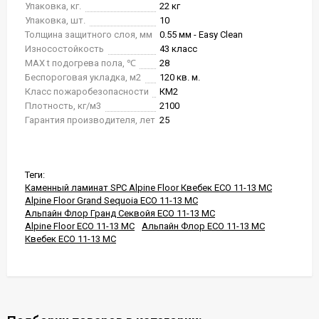
Упаковка, кг.
22 кг
Упаковка, шт.
10
Толщина защитного слоя, мм
0.55 мм - Easy Clean
Износостойкость
43 класс
MAX t подогрева пола, ℃
28
Беспороговая укладка, м2
120 кв. м.
Класс пожаробезопасности
КМ2
Плотность, кг/м3
2100
Гарантия производителя, лет
25
Теги:
Каменный ламинат SPC Alpine Floor Квебек ECO 11-13 MC
Alpine Floor Grand Sequoia ECO 11-13 MC
Альпайн Флор Гранд Секвойя ECO 11-13 MC
Alpine Floor ECO 11-13 MC
Альпайн Флор ECO 11-13 MC
Квебек ECO 11-13 MC