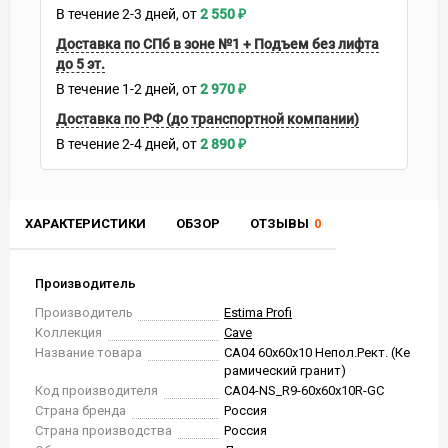
В течение
2-3
дней
2 550
₽
Доставка по СПб в зоне №1 + Подъем без лифта
до 5 эт.
В течение
1-2
дней
2 970
₽
Доставка по РФ (до транспортной компании)
В течение
2-4
дней
2 890
₽
ХАРАКТЕРИСТИКИ
ОБЗОР
ОТЗЫВЫ
0
Производитель
Производитель
Estima Profi
Коллекция
Cave
Название товара
CA04 60x60x10 Непол.Рект. (Ке
рамический гранит)
Код производителя
CA04-NS_R9-60x60x10R-GC
Страна бренда
Россия
Страна производства
Россия