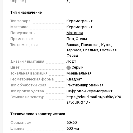
Образец
Да
Тип и назначение
Тип товара
Керамогранит
Материал
Керамогранит
Поверхность
Матовая
Применение
Пол, Стены
Тип помещения
Ванная, Прихожая, Кухня,
Терраса, Спальня, Гостиная,
Фасад
Дизайн / имитация
Лофт
Цвет
Серый
Тональная вариация
Минимальная
Геометрическая форма
Квадрат
Тип обработки края
Ректифицированная
Тип производства
Цифровой керамогранит
Ссылка на текстуры
https://cloud.mail.ru/public/zPX
a/5dUKRf4D7
Технические характеристики
Формат, см.
60x60
Ширина
600 мм