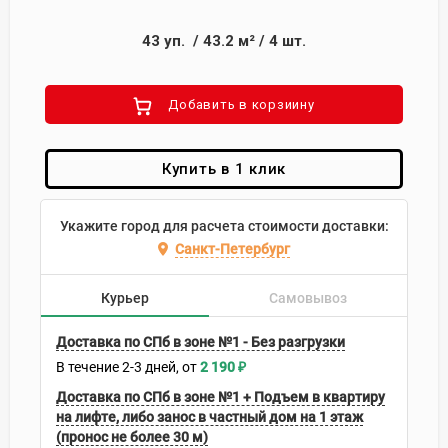
43
уп.
/
43.2
м²
/
4
шт.
Добавить в корзиину
Купить в 1 клик
Укажите город для расчета стоимости доставки:
Санкт-Петербург
Курьер
Самовывоз
Доставка по СПб в зоне №1 - Без разгрузки
В течение
2-3
дней
2 190
₽
Доставка по СПб в зоне №1 + Подъем в квартиру
на лифте, либо занос в частный дом на 1 этаж
(пронос не более 30 м)