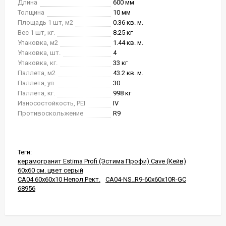
Длина
600 мм
Толщина
10 мм
Площадь 1 шт, м2
0.36 кв. м.
Вес 1 шт, кг.
8.25 кг
Упаковка, м2
1.44 кв. м.
Упаковка, шт.
4
Упаковка, кг.
33 кг
Паллета, м2
43.2 кв. м.
Паллета, уп.
30
Паллета, кг.
998 кг
Износостойкость, PEI
IV
Противоскольжение
R9
Теги:
керамогранит Estima Profi (Эстима Профи) Cave (Кейв)
60x60 см. цвет серый
CA04 60x60x10 Непол.Рект.
CA04-NS_R9-60x60x10R-GC
68956