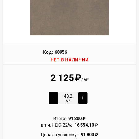
Код:
68956
НЕТ В НАЛИЧИИ
2 125
₽
м²
/
-
+
м²
Итого:
91 800
₽
в т.ч. НДС-22%:
16 554,10
₽
Цена за упаковку:
91 800
₽