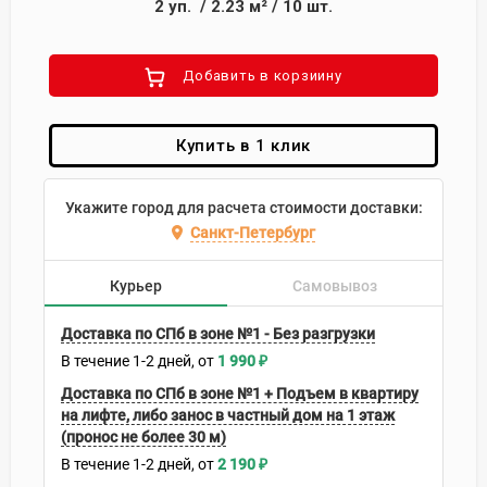
2
уп.
/
2.23
м²
/
10
шт.
Добавить в корзиину
Купить в 1 клик
Укажите город для расчета стоимости доставки:
Санкт-Петербург
Курьер
Самовывоз
Доставка по СПб в зоне №1 - Без разгрузки
В течение
1-2
дней
1 990
₽
Доставка по СПб в зоне №1 + Подъем в квартиру
на лифте, либо занос в частный дом на 1 этаж
(пронос не более 30 м)
В течение
1-2
дней
2 190
₽