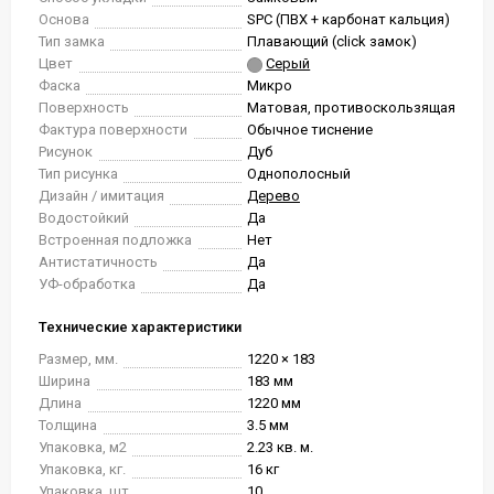
Основа
SPC (ПВХ + карбонат кальция)
Тип замка
Плавающий (click замок)
Цвет
Серый
Фаска
Микро
Поверхность
Матовая, противоскользящая
Фактура поверхности
Обычное тиснение
Рисунок
Дуб
Тип рисунка
Однополосный
Дизайн / имитация
Дерево
Водостойкий
Да
Встроенная подложка
Нет
Антистатичность
Да
УФ-обработка
Да
Технические характеристики
Размер, мм.
1220 × 183
Ширина
183 мм
Длина
1220 мм
Толщина
3.5 мм
Упаковка, м2
2.23 кв. м.
Упаковка, кг.
16 кг
Упаковка, шт.
10