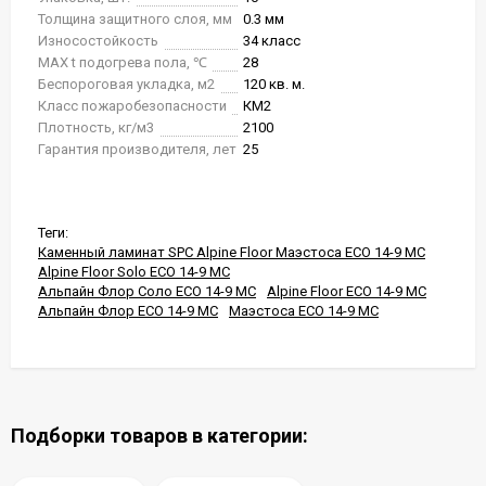
Толщина защитного слоя, мм
0.3 мм
Износостойкость
34 класс
MAX t подогрева пола, ℃
28
Беспороговая укладка, м2
120 кв. м.
Класс пожаробезопасности
КМ2
Плотность, кг/м3
2100
Гарантия производителя, лет
25
Теги:
Каменный ламинат SPC Alpine Floor Маэстоса ЕСО 14-9 MC
Alpine Floor Solo ЕСО 14-9 MC
Альпайн Флор Соло ЕСО 14-9 MC
Alpine Floor ЕСО 14-9 MC
Альпайн Флор ЕСО 14-9 MC
Маэстоса ЕСО 14-9 MC
Подборки товаров в категории: