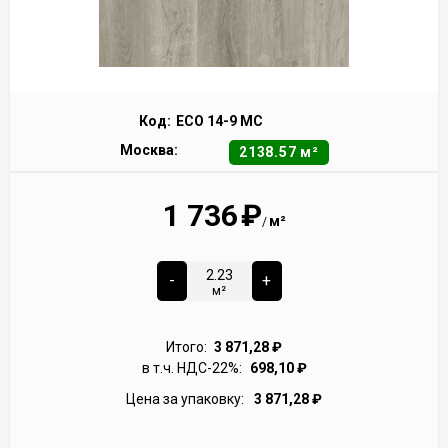
Код:
ECO 14-9 MC
Москва:
2138.57 м²
1 736
₽
м²
/
-
+
м²
Итого:
3 871,28
₽
в т.ч. НДС-22%:
698,10
₽
Цена за упаковку:
3 871,28
₽