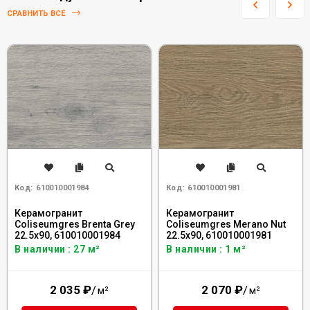
СРАВНИТЬ ВСЕ
Код:
610010001984
Код:
610010001981
Керамогранит
Керамогранит
Coliseumgres Brenta Grey
Coliseumgres Merano Nut
22.5x90, 610010001984
22.5x90, 610010001981
В наличии : 27 м²
В наличии : 1 м²
2 035
₽
/
2 070
₽
/
м²
м²