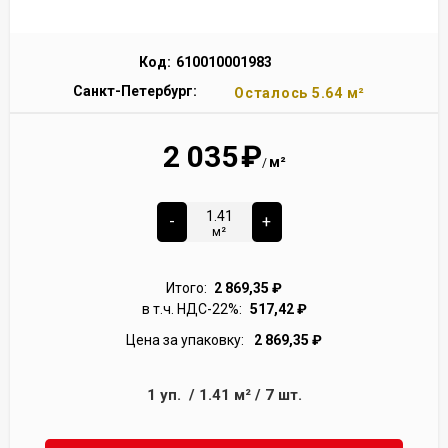
Код:
610010001983
Санкт-Петербург:
Осталось 5.64 м²
2 035
₽
м²
/
-
+
м²
Итого:
2 869,35
₽
в т.ч. НДС-22%:
517,42
₽
Цена за упаковку:
2 869,35
₽
1
уп.
/
1.41
м²
/
7
шт.