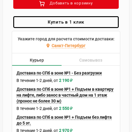
Добавить в корзиину
Купить в 1 клик
Укажите город для расчета стоимости доставки:
Санкт-Петербург
Курьер
Самовывоз
Доставка по СПб в зоне №1 - Без разгрузки
В течение
1-2
дней
2 190
₽
Доставка по СПб в зоне №1 + Подъем в квартиру
на лифте, либо занос в частный дом на 1 этаж
(пронос не более 30 м)
В течение
1-2
дней
2 550
₽
Доставка по СПб в зоне №1 + Подъем без лифта
до 5 эт.
В течение
1-2
дней
2 970
₽