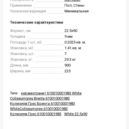
Применение
Пол, Стены
Тональная вариация
Минимальная
Технические характеристики
Формат, см.
22.5x90
Толщина
9 мм
Площадь 1 шт, м2
0.2025 кв. м.
Упаковка, м2
1.41 кв. м.
Упаковка, шт.
7
Упаковка, кг.
29.3 кг
Длина, мм
900
Ширина, мм
225
Теги:
керамогранит 610010001983 White
Coliseumgres Brenta 610010001983
Колизеум Грес Брента 610010001983
WhiteColiseumgres 610010001983
Колизеум Грес 610010001983
White 22.5x90