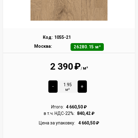
Код:
1055-21
Москва:
26280.15 м²
2 390
₽
м²
/
-
+
м²
Итого:
4 660,50
₽
в т.ч. НДС-22%:
840,42
₽
Цена за упаковку:
4 660,50
₽