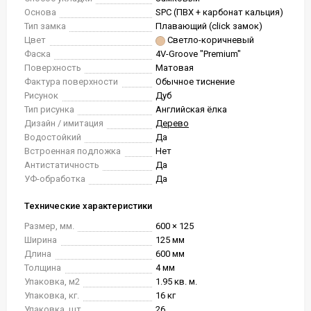
Основа
SPC (ПВХ + карбонат кальция)
Тип замка
Плавающий (click замок)
Цвет
Светло-коричневый
Фаска
4V-Groove "Premium"
Поверхность
Матовая
Фактура поверхности
Обычное тиснение
Рисунок
Дуб
Тип рисунка
Английская ёлка
Дизайн / имитация
Дерево
Водостойкий
Да
Встроенная подложка
Нет
Антистатичность
Да
УФ-обработка
Да
Технические характеристики
Размер, мм.
600 × 125
Ширина
125 мм
Длина
600 мм
Толщина
4 мм
Упаковка, м2
1.95 кв. м.
Упаковка, кг.
16 кг
Упаковка, шт.
26