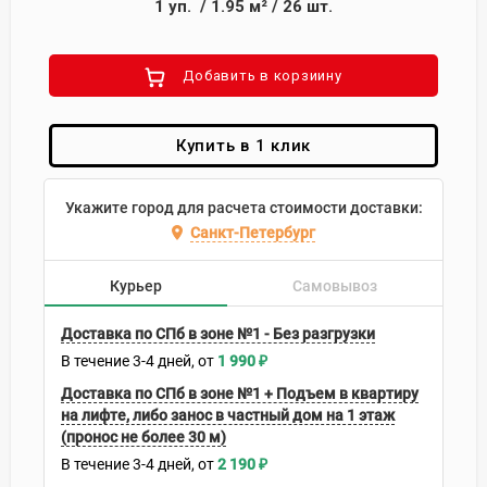
1
уп.
/
1.95
м²
/
26
шт.
Добавить в корзиину
Купить в 1 клик
Укажите город для расчета стоимости доставки:
Санкт-Петербург
Курьер
Самовывоз
Доставка по СПб в зоне №1 - Без разгрузки
В течение
3-4
дней
1 990
₽
Доставка по СПб в зоне №1 + Подъем в квартиру
на лифте, либо занос в частный дом на 1 этаж
(пронос не более 30 м)
В течение
3-4
дней
2 190
₽