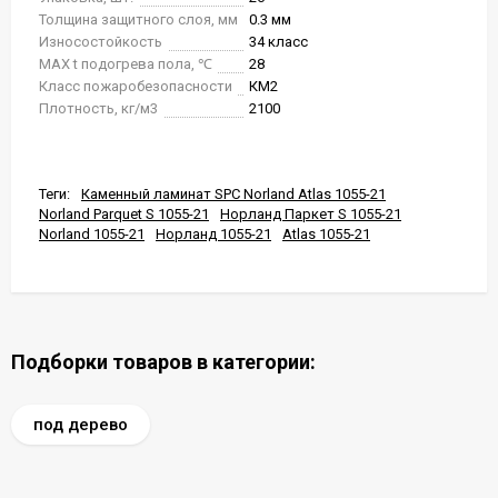
Толщина защитного слоя, мм
0.3 мм
Износостойкость
34 класс
MAX t подогрева пола, ℃
28
Класс пожаробезопасности
КМ2
Плотность, кг/м3
2100
Теги:
Каменный ламинат SPC Norland Atlas 1055-21
Norland Parquet S 1055-21
Норланд Паркет S 1055-21
Norland 1055-21
Норланд 1055-21
Atlas 1055-21
Подборки товаров в категории:
под дерево