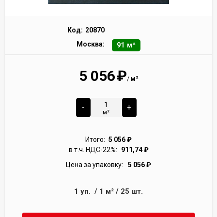
Код:
20870
Москва:
91 м²
5 056
₽
м²
/
-
+
м²
Итого:
5 056
₽
в т.ч. НДС-22%:
911,74
₽
Цена за упаковку:
5 056
₽
1
уп.
/
1
м²
/
25
шт.