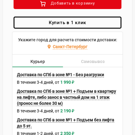
Добавить в корзиину
Купить в 1 клик
Укажите город для расчета стоимости доставки:
Санкт-Петербург
Курьер
Самовывоз
Доставка по СПб в зоне №1 - Без разгрузки
В течение
3-4
дней
1 990
₽
Доставка по СПб в зоне №1 + Подъем в квартиру
на лифте, либо занос в частный дом на 1 этаж
(пронос не более 30 м)
В течение
3-4
дней
2 190
₽
Доставка по СПб в зоне №1 + Подъем без лифта
до 5 эт.
В течение
1-2
дней
2 350
₽