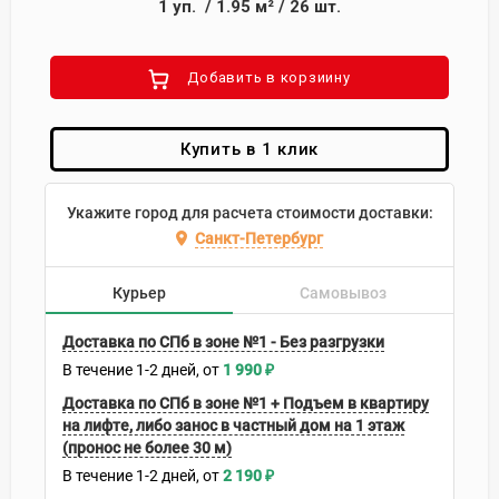
1
уп.
/
1.95
м²
/
26
шт.
Добавить в корзиину
Купить в 1 клик
Укажите город для расчета стоимости доставки:
Санкт-Петербург
Курьер
Самовывоз
Доставка по СПб в зоне №1 - Без разгрузки
В течение
1-2
дней
1 990
₽
Доставка по СПб в зоне №1 + Подъем в квартиру
на лифте, либо занос в частный дом на 1 этаж
(пронос не более 30 м)
В течение
1-2
дней
2 190
₽