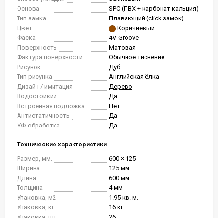
Основа
SPC (ПВХ + карбонат кальция)
Тип замка
Плавающий (click замок)
Цвет
Коричневый
Фаска
4V-Groove
Поверхность
Матовая
Фактура поверхности
Обычное тиснение
Рисунок
Дуб
Тип рисунка
Английская ёлка
Дизайн / имитация
Дерево
Водостойкий
Да
Встроенная подложка
Нет
Антистатичность
Да
УФ-обработка
Да
Технические характеристики
Размер, мм.
600 × 125
Ширина
125 мм
Длина
600 мм
Толщина
4 мм
Упаковка, м2
1.95 кв. м.
Упаковка, кг.
16 кг
Упаковка, шт.
26