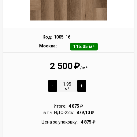
Код:
1005-16
Москва:
115.05 м²
2 500
₽
м²
/
-
+
м²
Итого:
4 875
₽
в т.ч. НДС-22%:
879,10
₽
Цена за упаковку:
4 875
₽