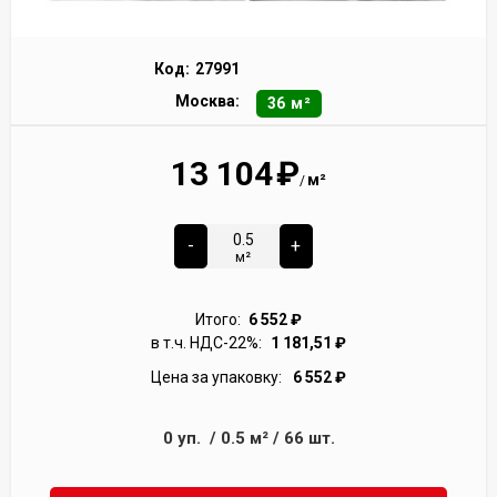
Код:
27991
Москва:
36 м²
13 104
₽
м²
/
-
+
м²
Итого:
6 552
₽
в т.ч. НДС-22%:
1 181,51
₽
Цена за упаковку:
6 552
₽
0
уп.
/
0.5
м²
/
66
шт.