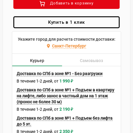
Добавить в корзиину
Купить в 1 клик
Укажите город для расчета стоимости доставки:
Санкт-Петербург
Курьер
Самовывоз
Доставка по СПб в зоне №1 - Без разгрузки
В течение
1-2
дней
1 990
₽
Доставка по СПб в зоне №1 + Подъем в квартиру
на лифте, либо занос в частный дом на 1 этаж
(пронос не более 30 м)
В течение
1-2
дней
2 190
₽
Доставка по СПб в зоне №1 + Подъем без лифта
до 5 эт.
В течение
1-2
дней
2 350
₽