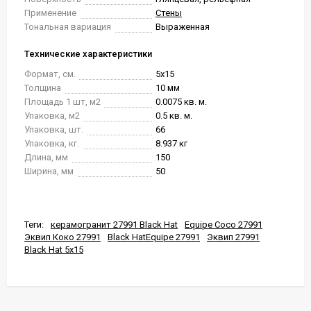
Применение
Стены
Тональная вариация
Выраженная
Технические характеристики
Формат, см.
5x15
Толщина
10 мм
Площадь 1 шт, м2
0.0075 кв. м.
Упаковка, м2
0.5 кв. м.
Упаковка, шт.
66
Упаковка, кг.
8.937 кг
Длина, мм
150
Ширина, мм
50
Теги:
керамогранит 27991 Black Hat
Equipe Coco 27991
Эквип Коко 27991
Black HatEquipe 27991
Эквип 27991
Black Hat 5x15