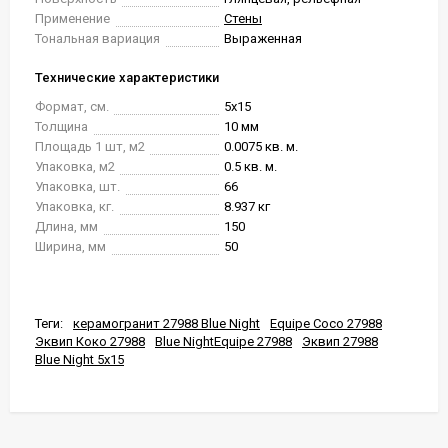
Применение
Стены
Тональная вариация
Выраженная
Технические характеристики
Формат, см.
5x15
Толщина
10 мм
Площадь 1 шт, м2
0.0075 кв. м.
Упаковка, м2
0.5 кв. м.
Упаковка, шт.
66
Упаковка, кг.
8.937 кг
Длина, мм
150
Ширина, мм
50
Теги:
керамогранит 27988 Blue Night
Equipe Coco 27988
Эквип Коко 27988
Blue NightEquipe 27988
Эквип 27988
Blue Night 5x15