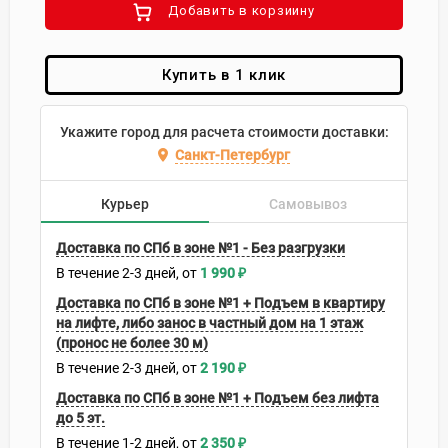
Добавить в корзиину
Купить в 1 клик
Укажите город для расчета стоимости доставки:
Санкт-Петербург
Курьер
Самовывоз
Доставка по СПб в зоне №1 - Без разгрузки
В течение
2-3
дней
1 990
₽
Доставка по СПб в зоне №1 + Подъем в квартиру
на лифте, либо занос в частный дом на 1 этаж
(пронос не более 30 м)
В течение
2-3
дней
2 190
₽
Доставка по СПб в зоне №1 + Подъем без лифта
до 5 эт.
В течение
1-2
дней
2 350
₽