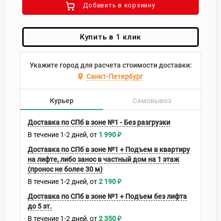
Добавить в корзиину
Купить в 1 клик
Укажите город для расчета стоимости доставки:
Санкт-Петербург
Курьер
Самовывоз
Доставка по СПб в зоне №1 - Без разгрузки
В течение
1-2
дней
1 990
₽
Доставка по СПб в зоне №1 + Подъем в квартиру
на лифте, либо занос в частный дом на 1 этаж
(пронос не более 30 м)
В течение
1-2
дней
2 190
₽
Доставка по СПб в зоне №1 + Подъем без лифта
до 5 эт.
В течение
1-2
дней
2 350
₽