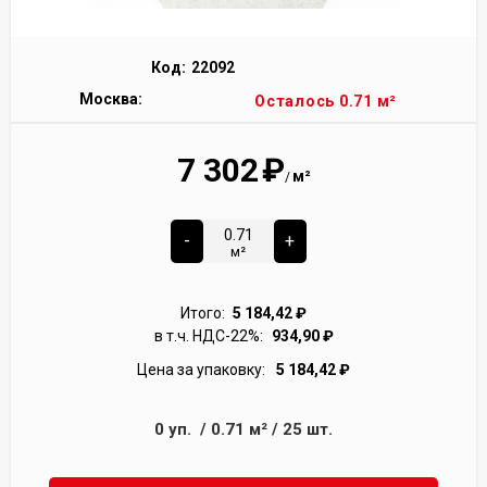
Код:
22092
Москва:
Осталось 0.71 м²
7 302
₽
м²
/
-
+
м²
Итого:
5 184,42
₽
в т.ч. НДС-22%:
934,90
₽
Цена за упаковку:
5 184,42
₽
0
уп.
/
0.71
м²
/
25
шт.