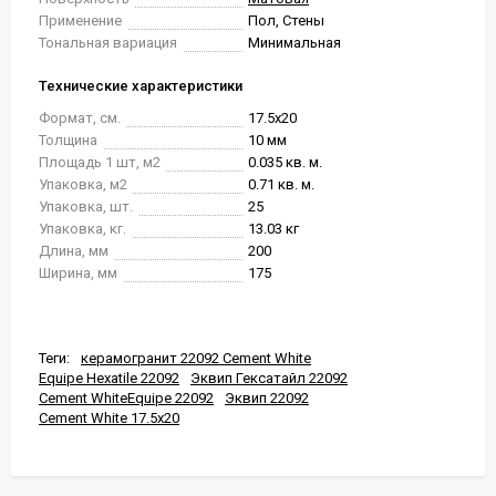
Применение
Пол, Стены
Тональная вариация
Минимальная
Технические характеристики
Формат, см.
17.5x20
Толщина
10 мм
Площадь 1 шт, м2
0.035 кв. м.
Упаковка, м2
0.71 кв. м.
Упаковка, шт.
25
Упаковка, кг.
13.03 кг
Длина, мм
200
Ширина, мм
175
Теги:
керамогранит 22092 Cement White
Equipe Hexatile 22092
Эквип Гексатайл 22092
Cement WhiteEquipe 22092
Эквип 22092
Cement White 17.5x20