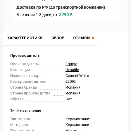
Доставка по РФ (до транспортной компании)
В течение
1-3
дней
2 790
₽
ХАРАКТЕРИСТИКИ
ОБЗОР
ОТЗЫВЫ
0
Производитель
Производитель
Equipe
Коллекция
Hexatile
Название товара
Cement White
Код производителя
22092
Страна бренда
Испания
Страна производства
Испания
Образец
Нет
Тип и назначение
Тип товара
Керамогранит
Материал
Керамогранит
Поверхность
Матовая