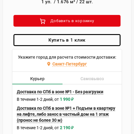
1
уп.
/
1.676
м²
/
22
шт.
Добавить в корзиину
Купить в 1 клик
Укажите город для расчета стоимости доставки:
Санкт-Петербург
Курьер
Самовывоз
Доставка по СПб в зоне №1 - Без разгрузки
В течение
1-2
дней
1 990
₽
Доставка по СПб в зоне №1 + Подъем в квартиру
на лифте, либо занос в частный дом на 1 этаж
(пронос не более 30 м)
В течение
1-2
дней
2 190
₽