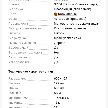
Основа
SPC (ПВХ + карбонат кальция)
Тип замка
Плавающий (click замок)
Цвет
Коричневый
Фаска
4V-Groove (крашеная)
Поверхность
Матовая, противоскользящая
Фактура поверхности
Синхронное тиснение
Рисунок
Гикори
Тип рисунка
Французская ёлка
Дизайн / имитация
Дерево
Водостойкий
Да
Встроенная подложка
Нет
Антистатичность
Да
УФ-обработка
Да
Технические характеристики
Размер, мм.
600 × 127
Ширина
127 мм
Длина
600 мм
Толщина
5 мм
Упаковка, м2
1.676 кв. м.
Упаковка, кг.
16 кг
Упаковка, шт.
22