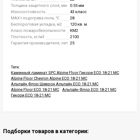
Толщина защитного слоя, мм
0.55 мм
Износостойкость
43 класс
MAX t подогрева пола, ℃
28
Беспороговая укладка, м2
120 кв. м.
Класс пожаробезопасности
КМ2
Плотность, кг/м3
2100
Гарантия производителя, лет
25
Теги:
Каменный ламинат SPC Alpine Floor Гикори ECO 18-21 MC
Alpine Floor Chevron Alpine ECO 18-21 MC
Альпайн Флор Шеврон Альпайн ECO 18-21 MC
Alpine Floor ECO 18-21 MC
Альпайн Флор ECO 18-21 MC
Гикори ECO 18-21 MC
Подборки товаров в категории: