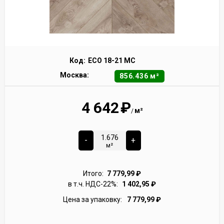
Код:
ECO 18-21 MC
Москва:
856.436 м²
4 642
₽
м²
/
-
+
м²
Итого:
7 779,99
₽
в т.ч. НДС-22%:
1 402,95
₽
Цена за упаковку:
7 779,99
₽