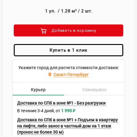
1
уп.
/
1.28
м²
/
2
шт.
Добавить в корзиину
Купить в 1 клик
Укажите город для расчета стоимости доставки:
Санкт-Петербург
Курьер
Самовывоз
Доставка по СПб в зоне №1 - Без разгрузки
В течение
3-4
дней
1 990
₽
Доставка по СПб в зоне №1 + Подъем в квартиру
на лифте, либо занос в частный дом на 1 этаж
(пронос не более 30 м)