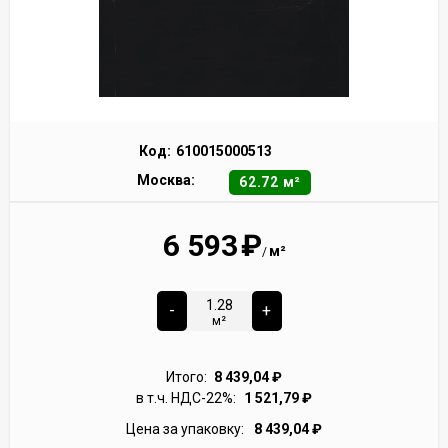
Код:
610015000513
Москва:
62.72 м²
6 593
₽
м²
/
-
+
м²
Итого:
8 439,04
₽
в т.ч. НДС-22%:
1 521,79
₽
Цена за упаковку:
8 439,04
₽