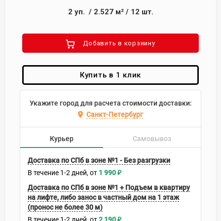
2
уп.
/
2.527
м²
/
12
шт.
Добавить в корзиину
Купить в 1 клик
Укажите город для расчета стоимости доставки:
Санкт-Петербург
Курьер
Самовывоз
Доставка по СПб в зоне №1 - Без разгрузки
В течение
1-2
дней
1 990
₽
Доставка по СПб в зоне №1 + Подъем в квартиру
на лифте, либо занос в частный дом на 1 этаж
(пронос не более 30 м)
В течение
1-2
дней
2 190
₽