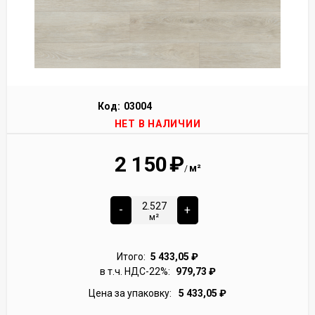
Код:
03004
НЕТ В НАЛИЧИИ
2 150
₽
м²
/
-
+
м²
Итого:
5 433,05
₽
в т.ч. НДС-22%:
979,73
₽
Цена за упаковку:
5 433,05
₽