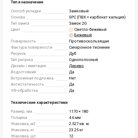
Тип и назначение
Способ укладки
Замковый
Основа
SPC (ПВХ + карбонат кальция)
Тип замка
Замок 2G
Цвет
Светло-бежевый
Бежевый
Поверхность
Противоскользящая
Фактура поверхности
Синхронное тиснение
Рисунок
Дуб
Тип рисунка
Однополосный
Дизайн / имитация
Дерево
Водостойкий
Да
Встроенная подложка
Нет
Антистатичность
Да
УФ-обработка
Да
Технические характеристики
Размер, мм.
1170 × 180
Толщина
4.6 мм
Упаковка, м2
2.527 кв. м.
Упаковка, кг.
23.25 кг
Упаковка, шт.
12