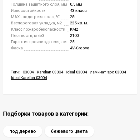
Толщина защитного слоя, мм
0.5 мм
Износостойкость
43 класс
MAX t подогрева пола, ℃
28
Беспороговая укладка, м2
225 кв. м.
Класс пожаробезопасности
КМ2
Плотность, кг/м3
2100
Гарантия производителя, лет
25
Фаска
4V-Groove
Теги:
03004
Karelian 03004
Ideal 03004
ламинат spc 03004
Ideal Karelian 03004
Подборки товаров в категории:
под дерево
бежевого цвета