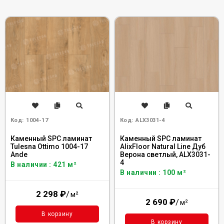
Код:
1004-17
Код:
ALX3031-4
Каменный SPC ламинат
Каменный SPC ламинат
Tulesna Ottimo 1004-17
AlixFloor Natural Line Дуб
Ande
Верона светлый, ALX3031-
4
В наличии : 421 м²
В наличии : 100 м²
2 298
₽
/
м²
2 690
₽
/
м²
В корзину
В корзину