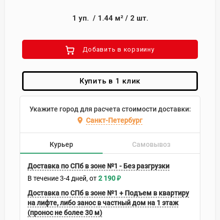
1
уп.
/
1.44
м²
/
2
шт.
Добавить в корзиину
Купить в 1 клик
Укажите город для расчета стоимости доставки:
Санкт-Петербург
Курьер
Самовывоз
Доставка по СПб в зоне №1 - Без разгрузки
В течение
3-4
дней
2 190
₽
Доставка по СПб в зоне №1 + Подъем в квартиру
на лифте, либо занос в частный дом на 1 этаж
(пронос не более 30 м)