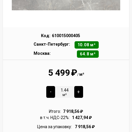
Код:
610015000405
Санкт-Петербург:
10.08 м²
Москва:
64.8 м²
5 499
₽
м²
/
-
+
м²
Итого:
7 918,56
₽
в т.ч. НДС-22%:
1 427,94
₽
Цена за упаковку:
7 918,56
₽