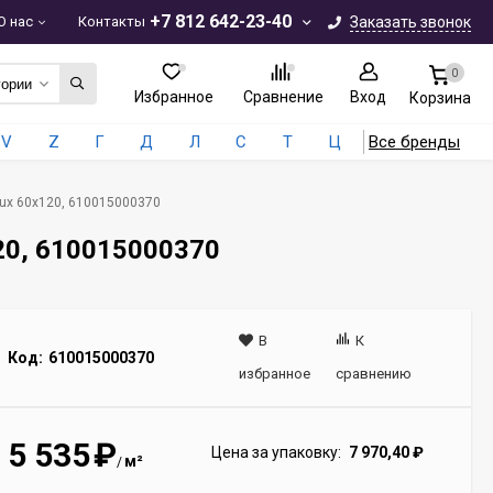
+7 812 642-23-40
О нас
Контакты
Заказать звонок
0
гории
Избранное
Сравнение
Вход
Корзина
V
Z
Г
Д
Л
С
Т
Ц
Все бренды
 Lux 60x120, 610015000370
120, 610015000370
В
К
Код:
610015000370
избранное
сравнению
5 535
₽
Цена за упаковку:
7 970,40
₽
м²
/