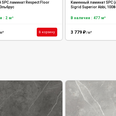
 SPC ламинат Respect Floor
Каменный ламинат SPC (
 Эльбрус
Sigrid Superior Abbi, 1008
и : 2 м²
В наличии : 477 м²
3 779
₽
м²
м²
В корзину
/