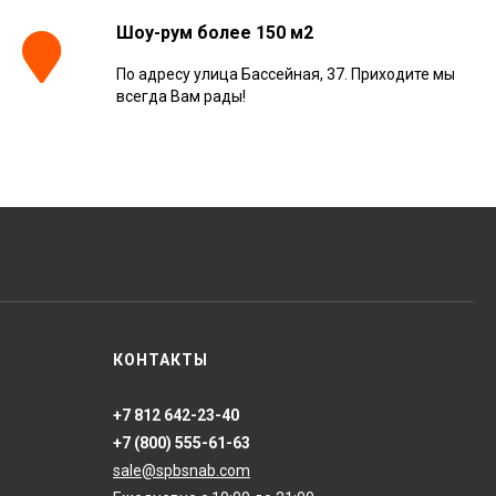
Шоу-рум более 150 м2
По адресу улица Бассейная, 37. Приходите мы
Керамогранит
всегда Вам рады!
Kerranova Alleya Dark
Brown 20x120, K-
2104/SR/200x1200x11
3 110
₽
м²
/
Керамогранит
ONLYGRES Cement
COG501 60x60x20
противоскольз. рект.
4 130
₽
м²
/
(0.72 м2)
Керамогранит Atlas
КОНТАКТЫ
Concorde Russia Rive
Dolce Riva Rettificato
20x120, 610010002297
4 008
₽
м²
/
+7 812 642-23-40
+7 (800) 555-61-63
sale@spbsnab.com