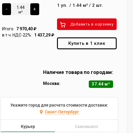
1
уп.
/
1.44
м²
/
2
шт.
-
+
м²
Добавить в корзиину
Итого:
7 970,40
₽
в т.ч. НДС-22%:
1 437,29
₽
Купить в 1 клик
Наличие товара по городам:
Москва:
37.44 м²
Укажите город для расчета стоимости доставки:
Санкт-Петербург
Курьер
Самовывоз