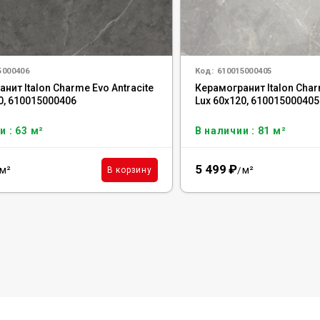
5000406
Код:
610015000405
нит Italon Charme Evo Antracite
Керамогранит Italon Char
0, 610015000406
Lux 60x120, 610015000405
и : 63 м²
В наличии : 81 м²
5 499
₽
м²
м²
В корзину
/