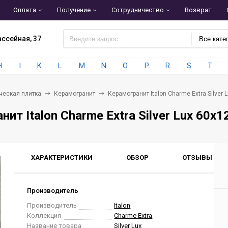
Оплата
Получение
Сотрудничество
Возврат
ассейная, 37
Все кате
H
I
K
L
M
N
O
P
R
S
T
ческая плитка
Керамогранит
Керамогранит Italon Charme Extra Silver
нит Italon Charme Extra Silver Lux 60x
ХАРАКТЕРИСТИКИ
ОБЗОР
ОТЗЫВЫ
0
Производитель
Производитель
Italon
Коллекция
Charme Extra
Название товара
Silver Lux