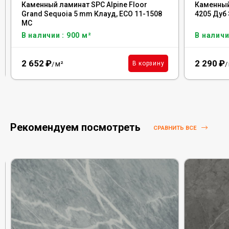
Каменный ламинат SPC Alpine Floor
Каменный
Grand Sequoia 5 mm Клауд, ECO 11-1508
4205 Дуб
MC
В наличии : 900 м²
В наличи
2 652
₽
2 290
₽
м²
В корзину
/
/
Рекомендуем посмотреть
СРАВНИТЬ ВСЕ