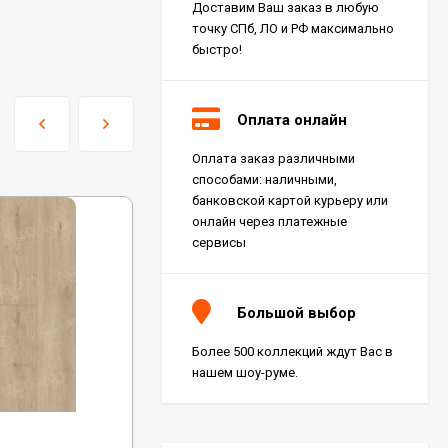
Доставим Ваш заказ в любую
точку СПб, ЛО и РФ максимально
быстро!
Оплата онлайн
Оплата заказ различными
Керамогранит Italon
способами: наличными,
Charme Extra Silver Ret
60x120, 610010001196
банковской картой курьеру или
4 046
₽
м²
/
онлайн через платежные
сервисы
Керамогранит Italon
Charme Evo Imperiale
Большой выбор
Ret 60x120,
610010001413
4 025
₽
м²
/
Более 500 коллекций ждут Вас в
нашем шоу-руме.
Керамогранит
Kerranova Alleya Dark
Код:
1009-6
Brown 20x120, K-