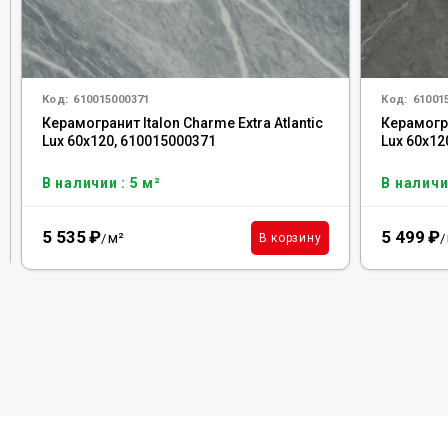
Код:
610015000371
Код:
61001
Керамогранит Italon Charme Extra Atlantic
Керамогра
Lux 60x120, 610015000371
Lux 60x12
В наличии : 5 м²
В наличи
5 535
₽
5 499
₽
м²
В корзину
/
/