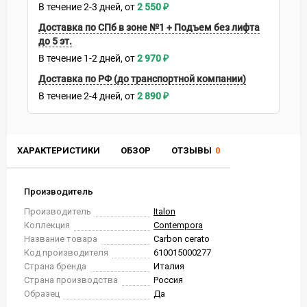
В течение
2-3
дней
2 550
₽
Доставка по СПб в зоне №1 + Подъем без лифта
до 5 эт.
В течение
1-2
дней
2 970
₽
Доставка по РФ (до транспортной компании)
В течение
2-4
дней
2 890
₽
ХАРАКТЕРИСТИКИ
ОБЗОР
ОТЗЫВЫ
0
Производитель
Производитель
Italon
Коллекция
Contempora
Название товара
Carbon cerato
Код производителя
610015000277
Страна бренда
Италия
Страна производства
Россия
Образец
Да