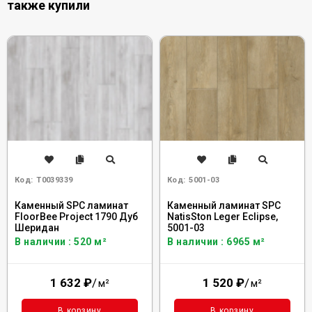
также купили
Код:
Т0039339
Код:
5001-03
Каменный SPC ламинат
Каменный ламинат SPC
FloorBee Project 1790 Дуб
NatisSton Leger Eclipse,
Шеридан
5001-03
В наличии : 520 м²
В наличии : 6965 м²
1 632
₽
/
1 520
₽
/
м²
м²
В корзину
В корзину