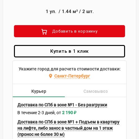
1
уп.
/
1.44
м²
/
2
шт.
Добавить в корзиину
Купить в 1 клик
Укажите город для расчета стоимости доставки:
Санкт-Петербург
Курьер
Самовывоз
Доставка по СПб в зоне №1 - Без разгрузки
В течение
2-3
дней
2 190
₽
Доставка по СПб в зоне №1 + Подъем в квартиру
на лифте, либо занос в частный дом на 1 этаж
(пронос не более 30 м)