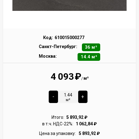
Код:
610015000277
Санкт-Петербург:
36 м²
Москва:
14.4 м²
4 093
₽
м²
/
-
+
м²
Итого:
5 893,92
₽
в т.ч. НДС-22%:
1 062,84
₽
Цена за упаковку:
5 893,92
₽