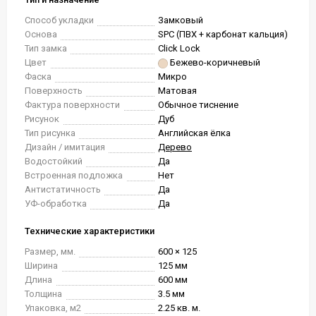
Способ укладки
Замковый
Основа
SPC (ПВХ + карбонат кальция)
Тип замка
Click Lock
Цвет
Бежево-коричневый
Фаска
Микро
Поверхность
Матовая
Фактура поверхности
Обычное тиснение
Рисунок
Дуб
Тип рисунка
Английская ёлка
Дизайн / имитация
Дерево
Водостойкий
Да
Встроенная подложка
Нет
Антистатичность
Да
УФ-обработка
Да
Технические характеристики
Размер, мм.
600 × 125
Ширина
125 мм
Длина
600 мм
Толщина
3.5 мм
Упаковка, м2
2.25 кв. м.