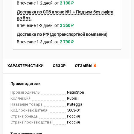
В течение
1-2
дней
2 190
₽
Доставка по СПб в зоне №1 + Подъем без лифта
до 5 эт.
В течение
1-2
дней
2 350
₽
Доставка по РФ (до транспортной компании)
В течение
1-3
дней
2 790
₽
ХАРАКТЕРИСТИКИ
ОБЗОР
ОТЗЫВЫ
0
Производитель
Производитель
NatisSton
Коллекция
Rubis
Название товара
Kvitegga
Код производителя
5003-01
Страна бренда
Россия
Страна производства
Россия
Тип и назначение