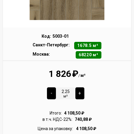
Код:
5003-01
Санкт-Петербург:
1678.5 м²
Москва:
68220 м²
1 826
₽
м²
/
-
+
м²
Итого:
4 108,50
₽
в т.ч. НДС-22%:
740,88
₽
Цена за упаковку:
4 108,50
₽