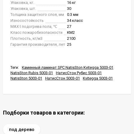
Упаковка, кг.
16 кг
Упаковка, шт.
30
Толщина защитного слоя, мм
0.3 мм
Износостойкость
34 класс
MAX t подогрева пола, ℃
27
Класс пожаробезопасности
КМ2
Плотность, кг/м3
2100
Гарантия производителя, лет
25
Теги:
Каменный ламинат SPC NatisSton Kvitegga 5003-01
NatisSton Rubis 5003-01
НатисСтон Рубис 5003-01
NatisSton 5003-01
НатисСтон 5003-01
Kvitegga 5003-01
Подборки товаров в категории:
под дерево