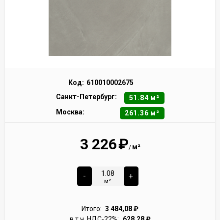
Код:
610010002675
Санкт-Петербург:
51.84 м²
Москва:
261.36 м²
3 226
₽
м²
/
-
+
м²
Итого:
3 484,08
₽
в т.ч. НДС-22%:
628,28
₽