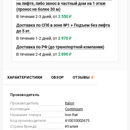
на лифте, либо занос в частный дом на 1 этаж
(пронос не более 30 м)
В течение
2-3
дней
2 550
₽
Доставка по СПб в зоне №1 + Подъем без лифта
до 5 эт.
В течение
1-2
дней
2 970
₽
Доставка по РФ (до транспортной компании)
В течение
2-4
дней
2 890
₽
ХАРАКТЕРИСТИКИ
ОБЗОР
ОТЗЫВЫ
0
Производитель
Производитель
Italon
Коллекция
Continuum
Название товара
Iron Ret
Код производителя
610010002675
Страна бренда
Италия