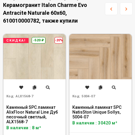
Керамогранит Italon Charme Evo
Antracite Naturale 60x60,
610010000782, также купили
-520
₽
-20%
СКИДКА!
Код:
ALX1568-7
Код:
5004-07
Каменный SPC ламинат
Каменный ламинат SPC
AlixFloor Natural Line Дуб
NatisSton Unique Sollys,
песочный светлый,
5004-07
ALX1568-7
В наличии : 30420 м²
В наличии : 8 м²