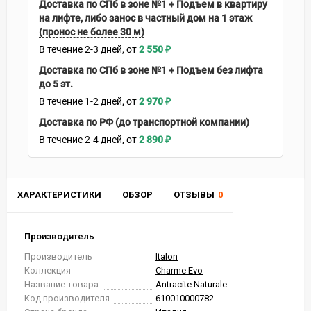
Доставка по СПб в зоне №1 + Подъем в квартиру
на лифте, либо занос в частный дом на 1 этаж
(пронос не более 30 м)
В течение
2-3
дней
2 550
₽
Доставка по СПб в зоне №1 + Подъем без лифта
до 5 эт.
В течение
1-2
дней
2 970
₽
Доставка по РФ (до транспортной компании)
В течение
2-4
дней
2 890
₽
ХАРАКТЕРИСТИКИ
ОБЗОР
ОТЗЫВЫ
0
Производитель
Производитель
Italon
Коллекция
Charme Evo
Название товара
Antracite Naturale
Код производителя
610010000782