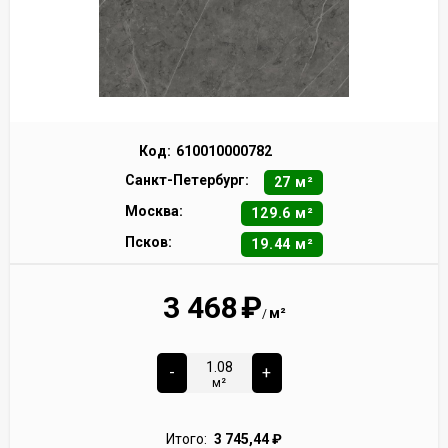
Код:
610010000782
Санкт-Петербург:
27 м²
Москва:
129.6 м²
Псков:
19.44 м²
3 468
₽
м²
/
-
+
м²
Итого:
3 745,44
₽