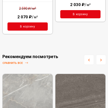
2 030
₽
/
м²
м²
2 590
₽
/
В корзину
2 070
₽
/
м²
В корзину
Рекомендуем посмотреть
СРАВНИТЬ ВСЕ