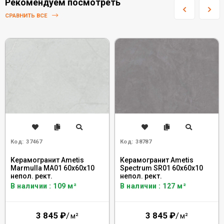
Рекомендуем посмотреть
СРАВНИТЬ ВСЕ
Код:
37467
Код:
38787
Керамогранит Ametis
Керамогранит Ametis
Marmulla MA01 60x60x10
Spectrum SR01 60x60x10
непол. рект.
непол. рект.
В наличии : 109 м²
В наличии : 127 м²
3 845
₽
/
3 845
₽
/
м²
м²