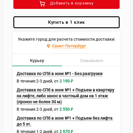
Добавить в корзиину
Купить в 1 клик
Укажите город для расчета стоимости доставки:
Санкт-Петербург
Курьер
Самовывоз
Доставка по СПб в зоне №1 - Без разгрузки
В течение
2-3
дней
2 190
₽
Доставка по СПб в зоне №1 + Подъем в квартиру
на лифте, либо занос в частный дом на 1 этаж
(пронос не более 30 м)
В течение
2-3
дней
2 550
₽
Доставка по СПб в зоне №1 + Подъем без лифта
до 5 эт.
В течение
1-2
дней
2 970
₽