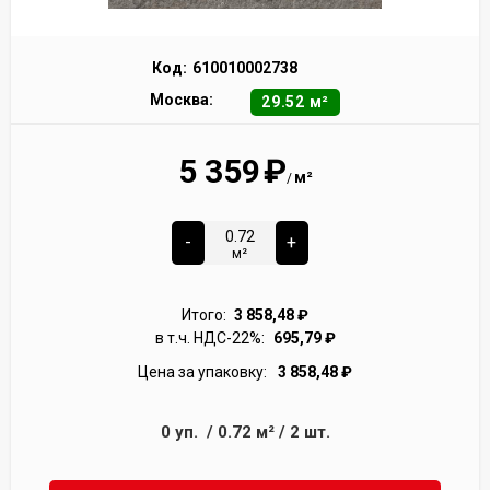
Код:
610010002738
Москва:
29.52 м²
5 359
₽
м²
/
-
+
м²
Итого:
3 858,48
₽
в т.ч. НДС-22%:
695,79
₽
Цена за упаковку:
3 858,48
₽
0
уп.
/
0.72
м²
/
2
шт.