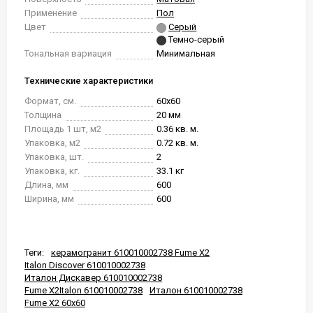
Применение
Пол
Цвет
Серый
Темно-серый
Тональная вариация
Минимальная
Технические характеристики
Формат, см.
60x60
Толщина
20 мм
Площадь 1 шт, м2
0.36 кв. м.
Упаковка, м2
0.72 кв. м.
Упаковка, шт.
2
Упаковка, кг.
33.1 кг
Длина, мм
600
Ширина, мм
600
Теги:
керамогранит 610010002738 Fume X2
Italon Discover 610010002738
Италон Дискавер 610010002738
Fume X2Italon 610010002738
Италон 610010002738
Fume X2 60x60