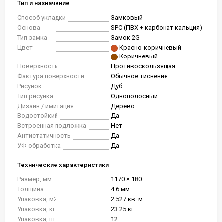
Тип и назначение
Способ укладки
Замковый
Основа
SPC (ПВХ + карбонат кальция)
Тип замка
Замок 2G
Цвет
Красно-коричневый
Коричневый
Поверхность
Противоскользящая
Фактура поверхности
Обычное тиснение
Рисунок
Дуб
Тип рисунка
Однополосный
Дизайн / имитация
Дерево
Водостойкий
Да
Встроенная подложка
Нет
Антистатичность
Да
УФ-обработка
Да
Технические характеристики
Размер, мм.
1170 × 180
Толщина
4.6 мм
Упаковка, м2
2.527 кв. м.
Упаковка, кг.
23.25 кг
Упаковка, шт.
12