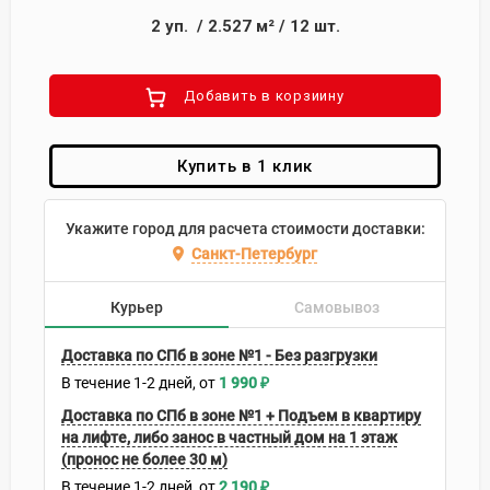
2
уп.
/
2.527
м²
/
12
шт.
Добавить в корзиину
Купить в 1 клик
Укажите город для расчета стоимости доставки:
Санкт-Петербург
Курьер
Самовывоз
Доставка по СПб в зоне №1 - Без разгрузки
В течение
1-2
дней
1 990
₽
Доставка по СПб в зоне №1 + Подъем в квартиру
на лифте, либо занос в частный дом на 1 этаж
(пронос не более 30 м)
В течение
1-2
дней
2 190
₽