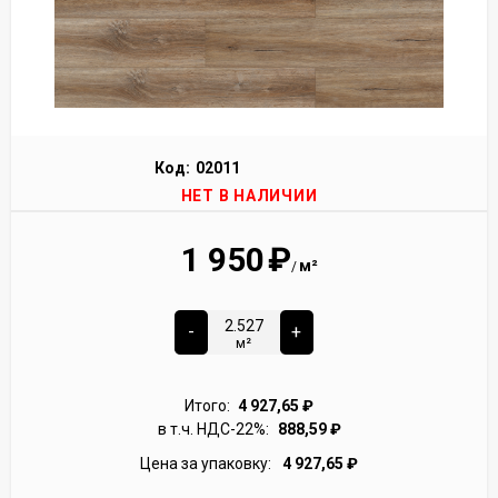
Код:
02011
НЕТ В НАЛИЧИИ
1 950
₽
м²
/
-
+
м²
Итого:
4 927,65
₽
в т.ч. НДС-22%:
888,59
₽
Цена за упаковку:
4 927,65
₽