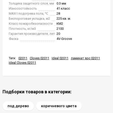
Толщина защитного слоя, мм
0.3 мм
Износостойкость
41 класс
MAX t подогрева пола, ℃
28
Беспороговая укладка, м2
225 кв. м.
Класс пожаробезопасности
КМ2
Плотность, кг/м3
2100
Гарантия производителя, лет
20
Фаска
4V-Groove
Теги:
02011
Cloves 02011
Ideal 02011
ламинат spc 02011
Ideal Cloves 02011
Подборки товаров в категории:
под дерево
коричневого цвета