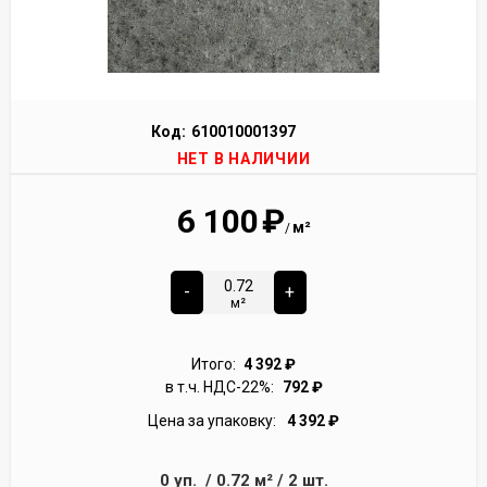
Код:
610010001397
НЕТ В НАЛИЧИИ
6 100
₽
м²
/
-
+
м²
Итого:
4 392
₽
в т.ч. НДС-22%:
792
₽
Цена за упаковку:
4 392
₽
0
уп.
/
0.72
м²
/
2
шт.