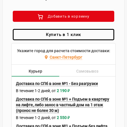
Добавить в корзиину
Купить в 1 клик
Укажите город для расчета стоимости доставки:
Санкт-Петербург
Курьер
Самовывоз
Доставка по СПб в зоне №1 - Без разгрузки
В течение
1-2
дней
2 190
₽
Доставка по СПб в зоне №1 + Подъем в квартиру
на лифте, либо занос в частный дом на 1 этаж
(пронос не более 30 м)
В течение
1-2
дней
2 550
₽
Доставка по СПб в зоне №1 + Подъем без лифта