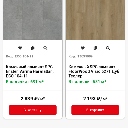
Код:
ECO 104-11
Код:
Т0039099
Каменный ламинат SPC
Каменный SPC ламинат
Ensten Varma Harmattan,
FloorWood Visio 6271 Дуб
ECO 104-11
Теслер
В наличии : 691 м²
В наличии : 531 м²
2 839
₽
/
2 193
₽
/
м²
м²
В корзину
В корзину