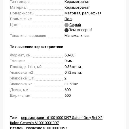
Тип товара
Керамогранит
Материал
Керамогранит
Поверхность
Матовая, рельефная
Применение
Пол
Цвет
Серый
Темно-серый
Тональная вариация
Минимальная
Технические характеристики
Формат, см.
60x60
Толщина
9 мм
Площадь 1 шт, м2
0.36 кв. м.
Упаковка, м2
0.72 кв. м.
Упаковка, шт.
2
Упаковка, кг.
31.68 кг
Длина, мм
600
Ширина, мм
600
Теги:
керамогранит 610010001397 Saturn Grey Ret X2
Italon Genesis 610010001397
Италон Дженезис 610010001397