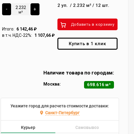
2
уп.
/
2.232
м²
/
12
шт.
-
+
м²
Добавить в корзиину
Итого:
6 142,46
₽
в т.ч. НДС-22%:
1 107,66
₽
Купить в 1 клик
Наличие товара по городам:
Москва:
698.616 м²
Укажите город для расчета стоимости доставки:
Санкт-Петербург
Курьер
Самовывоз