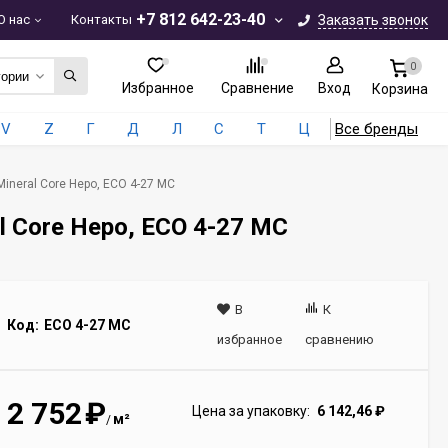
+7 812 642-23-40
О нас
Контакты
Заказать звонок
0
гории
Избранное
Сравнение
Вход
Корзина
V
Z
Г
Д
Л
С
Т
Ц
Все бренды
Mineral Core Неро, ЕСО 4-27 MC
l Core Неро, ЕСО 4-27 MC
В
К
Код:
ECO 4-27 MC
избранное
сравнению
2 752
₽
Цена за упаковку:
6 142,46
₽
м²
/