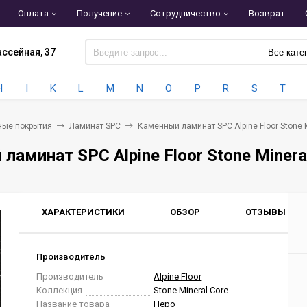
Оплата
Получение
Сотрудничество
Возврат
ассейная, 37
Все кате
H
I
K
L
M
N
O
P
R
S
T
ные покрытия
Ламинат SPC
Каменный ламинат SPC Alpine Floor Stone 
ламинат SPC Alpine Floor Stone Minera
ХАРАКТЕРИСТИКИ
ОБЗОР
ОТЗЫВЫ
0
Производитель
Производитель
Alpine Floor
Коллекция
Stone Mineral Core
Название товара
Неро