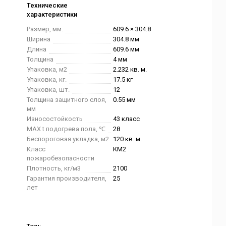
Технические
характеристики
Размер, мм.
609.6 × 304.8
Ширина
304.8 мм
Длина
609.6 мм
Толщина
4 мм
Упаковка, м2
2.232 кв. м.
Упаковка, кг.
17.5 кг
Упаковка, шт.
12
Толщина защитного слоя,
0.55 мм
мм
Износостойкость
43 класс
MAX t подогрева пола, ℃
28
Беспороговая укладка, м2
120 кв. м.
Класс
КМ2
пожаробезопасности
Плотность, кг/м3
2100
Гарантия производителя,
25
лет