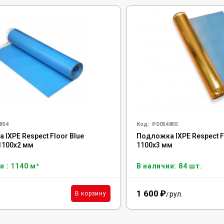
854
Код:
Р0054855
IXPE Respect Floor Blue
Подложка IXPE Respect F
1100х2 мм
1100х3 мм
и : 1140 м²
В наличии: 84 шт.
1 600
₽
²
рул.
В корзину
/