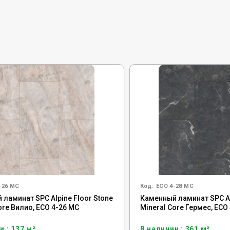
-26 MC
Код:
ECO 4-28 MC
ламинат SPC Alpine Floor Stone
Каменный ламинат SPC Al
ore Вилио, ЕСО 4-26 MC
Mineral Core Гермес, ЕСО
и : 137 м²
В наличии : 361 м²