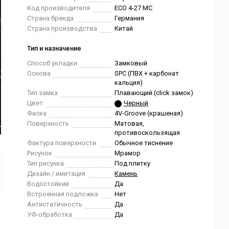
Код производителя
ЕСО 4-27 MC
Страна бренда
Германия
Страна производства
Китай
Тип и назначение
Способ укладки
Замковый
Основа
SPC (ПВХ + карбонат
кальция)
Тип замка
Плавающий (click замок)
Цвет
Черный
Фаска
4V-Groove (крашеная)
Поверхность
Матовая,
противоскользящая
Фактура поверхности
Обычное тиснение
Рисунок
Мрамор
Тип рисунка
Под плитку
Дизайн / имитация
Камень
Водостойкий
Да
Встроенная подложка
Нет
Антистатичность
Да
УФ-обработка
Да