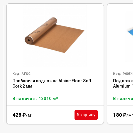
Код:
AFSC
Код:
Р0054
Пробковая подложка Alpine Floor Soft
Подложка 
Cork 2 мм
Alumium 
В наличии : 13010 м²
В наличи
428
₽
180
₽
м²
м
В корзину
/
/