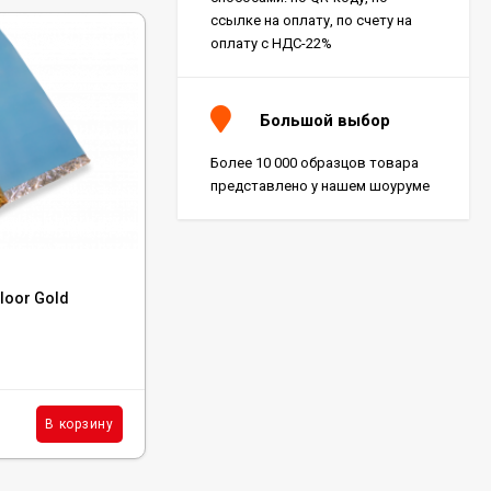
ссылке на оплату, по счету на
оплату с НДС-22%
Большой выбор
Более 10 000 образцов товара
представлено у нашем шоуруме
Код:
KM310
loor Gold
Клей-герметик Kesto Masa – 310 Мл
В наличии: 125 шт.
890
₽
шт.
В корзину
В корзину
/