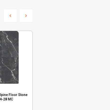
Код:
ECO 4-29 MC
pine Floor Stone
Каменный ламинат SPC Alpine Floor Ston
 4-28 MC
Mineral Core Сторм, ЕСО 4-29 MC
В наличии : 723 м²