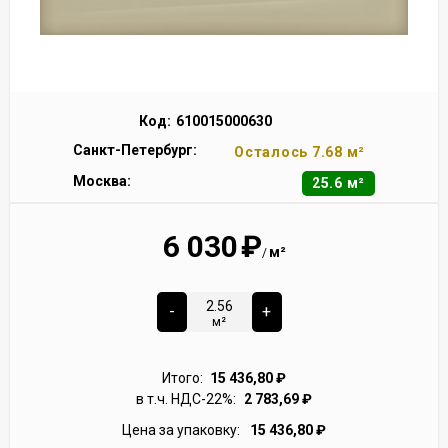
Код:
610015000630
Санкт-Петербург:
Осталось 7.68 м²
Москва:
25.6 м²
6 030
₽
м²
/
-
+
м²
Итого:
15 436,80
₽
в т.ч. НДС-22%:
2 783,69
₽
Цена за упаковку:
15 436,80
₽