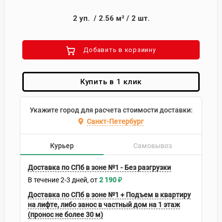
2
уп.
/
2.56
м²
/
2
шт.
Добавить в корзиину
Купить в 1 клик
Укажите город для расчета стоимости доставки:
Санкт-Петербург
Курьер
Самовывоз
Доставка по СПб в зоне №1 - Без разгрузки
В течение
2-3
дней
2 190
₽
Доставка по СПб в зоне №1 + Подъем в квартиру
на лифте, либо занос в частный дом на 1 этаж
(пронос не более 30 м)