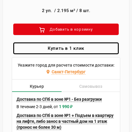
2
уп.
/
2.195
м²
/
8
шт.
Добавить в корзиину
Купить в 1 клик
Укажите город для расчета стоимости доставки:
Санкт-Петербург
Курьер
Самовывоз
Доставка по СПб в зоне №1 - Без разгрузки
В течение
2-3
дней
1 990
₽
Доставка по СПб в зоне №1 + Подъем в квартиру
на лифте, либо занос в частный дом на 1 этаж
(пронос не более 30 м)