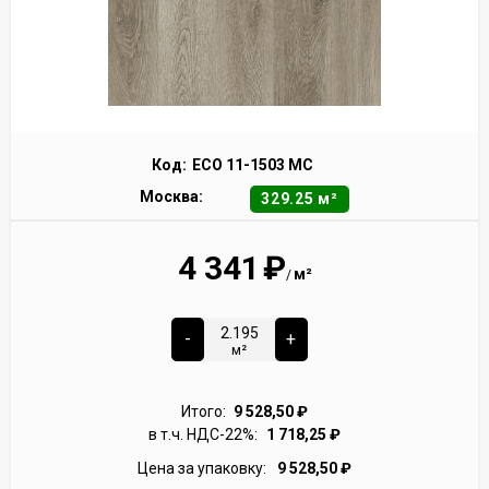
Код:
ECO 11-1503 MC
Москва:
329.25 м²
4 341
₽
м²
/
-
+
м²
Итого:
9 528,50
₽
в т.ч. НДС-22%:
1 718,25
₽
Цена за упаковку:
9 528,50
₽