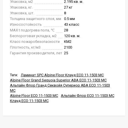
Упаковка, м2
2.195 кв. м.
Упаковка, кг.
27 кг
Упаковка, шт.
8
Толщина защитного слоя, мм
0.5 мм
Износостойкость
43 класс
MAX t подогрева пола, ℃
28
Беспороговая укладка, м2
120 кв. м.
Класс пожаробезопасности
КМ2
Плотность, кг/м3
2100
Гарантия производителя, лет
25
Теги:
Ламинат SPC Alpine Floor Клауд ECO 11-1503 MC
Alpine Floor Grand Sequoia Superior ABA ECO 11-1503 MC
Альпайн Флор Гранд Секвойя Супериор АБА ECO 11-1503
MC
Alpine Floor ECO 11-1503 MC
Альпайн Флор ECO 11-1503 MC
Клауд ECO 11-1503 MC