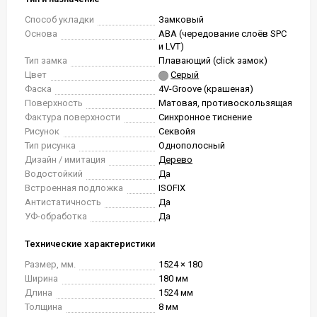
Способ укладки
Замковый
Основа
ABA (чередование слоёв SPC
и LVT)
Тип замка
Плавающий (click замок)
Цвет
Серый
Фаска
4V-Groove (крашеная)
Поверхность
Матовая, противоскользящая
Фактура поверхности
Синхронное тиснение
Рисунок
Секвойя
Тип рисунка
Однополосный
Дизайн / имитация
Дерево
Водостойкий
Да
Встроенная подложка
ISOFIX
Антистатичность
Да
УФ-обработка
Да
Технические характеристики
Размер, мм.
1524 × 180
Ширина
180 мм
Длина
1524 мм
Толщина
8 мм