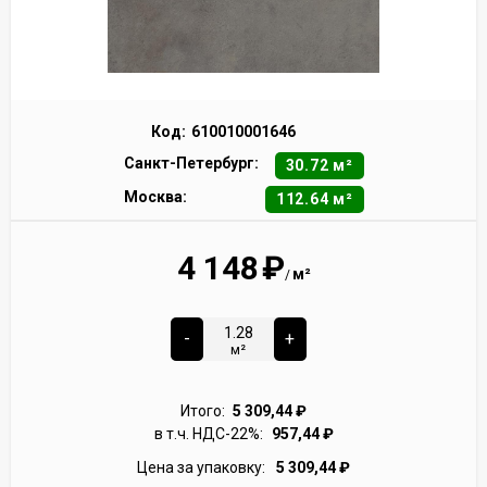
Код:
610010001646
Санкт-Петербург:
30.72 м²
Москва:
112.64 м²
4 148
₽
м²
/
-
+
м²
Итого:
5 309,44
₽
в т.ч. НДС-22%:
957,44
₽
Цена за упаковку:
5 309,44
₽