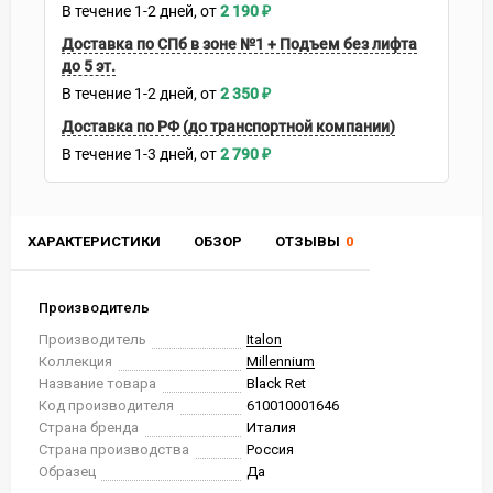
В течение
1-2
дней
2 190
₽
Доставка по СПб в зоне №1 + Подъем без лифта
до 5 эт.
В течение
1-2
дней
2 350
₽
Доставка по РФ (до транспортной компании)
В течение
1-3
дней
2 790
₽
ХАРАКТЕРИСТИКИ
ОБЗОР
ОТЗЫВЫ
0
Производитель
Производитель
Italon
Коллекция
Millennium
Название товара
Black Ret
Код производителя
610010001646
Страна бренда
Италия
Страна производства
Россия
Образец
Да