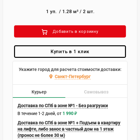
1
уп.
/
1.28
м²
/
2
шт.
Добавить в корзиину
Купить в 1 клик
Укажите город для расчета стоимости доставки:
Санкт-Петербург
Курьер
Самовывоз
Доставка по СПб в зоне №1 - Без разгрузки
В течение
1-2
дней
1 990
₽
Доставка по СПб в зоне №1 + Подъем в квартиру
на лифте, либо занос в частный дом на 1 этаж
(пронос не более 30 м)