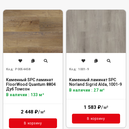
Код:
Р0054458
Код:
1001-9
Каменный SPC ламинат
Каменный ламинат SPC
FloorWood Quantum 8804
Norland Sigrid Alda, 1001-9
Дуб Томсон
В наличии : 27 м²
В наличии : 133 м²
1 583
₽
/
м²
2 448
₽
/
м²
В корзину
В корзину