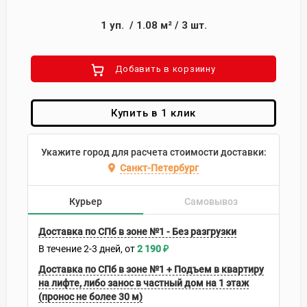
1
уп.
/
1.08
м²
/
3
шт.
Добавить в корзиину
Купить в 1 клик
Укажите город для расчета стоимости доставки:
Санкт-Петербург
Курьер
Самовывоз
Доставка по СПб в зоне №1 - Без разгрузки
В течение
2-3
дней
2 190
₽
Доставка по СПб в зоне №1 + Подъем в квартиру
на лифте, либо занос в частный дом на 1 этаж
(пронос не более 30 м)