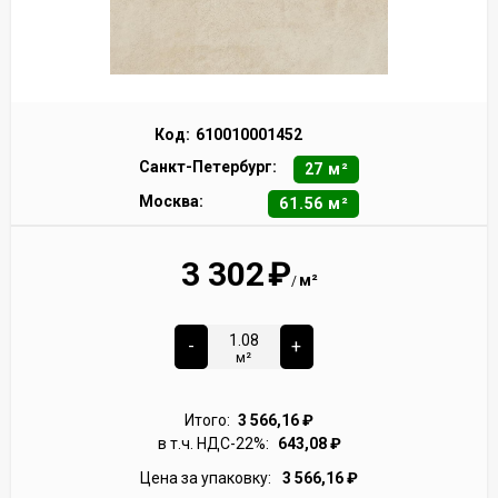
Код:
610010001452
Санкт-Петербург:
27 м²
Москва:
61.56 м²
3 302
₽
м²
/
-
+
м²
Итого:
3 566,16
₽
в т.ч. НДС-22%:
643,08
₽
Цена за упаковку:
3 566,16
₽