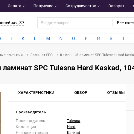
Оплата
Получение
Сотрудничество
Возврат
ассейная, 37
Все кате
H
I
K
L
M
N
O
P
R
S
T
ные покрытия
Ламинат SPC
Каменный ламинат SPC Tulesna Hard Kaska
ламинат SPC Tulesna Hard Kaskad, 10
ХАРАКТЕРИСТИКИ
ОБЗОР
ОТЗЫВЫ
0
Производитель
Производитель
Tulesna
Коллекция
Hard
Название товара
Kaskad