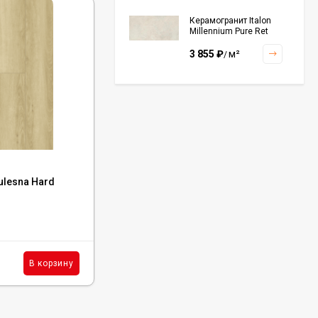
Керамогранит Italon
Millennium Pure Ret
60x120, 610010001456
3 855
₽
м²
/
Керамогранит Italon
Continuum Polar Ret
60x60, 610010002672
3 001
₽
м²
/
Код:
1044-2
ulesna Hard
Каменный ламинат SPC Tulesna Hard
Arsenal, 1044-2
Керамогранит Italon
Continuum Petrol Ret
60x60, 610010002676
В наличии : 611 м²
3 226
₽
м²
/
2 428
₽
м²
В корзину
В корзину
/
Керамогранит Italon
Charme Extra Silver Ret
60x120, 610010001196