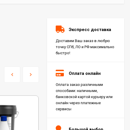
Экспресс доставка
Доставим Ваш заказ в любую
точку СПб, ЛО и РФ максимально
быстро!
Оплата онлайн
Оплата заказ различными
Керамогранит Italon
способами: наличными,
Charme Extra Silver Ret
60x120, 610010001196
банковской картой курьеру или
4 046
₽
м²
/
онлайн через платежные
сервисы
Керамогранит Italon
Charme Evo Imperiale
Большой выбор