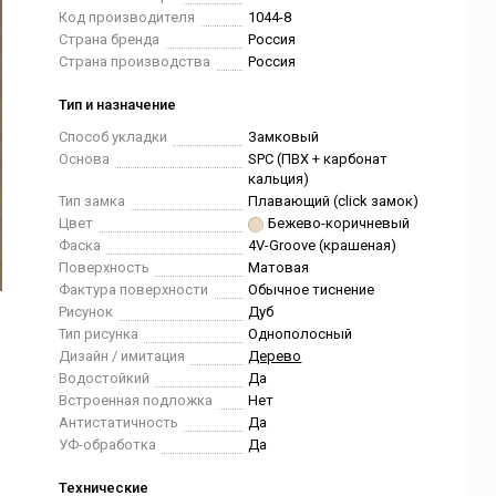
Код производителя
1044-8
Страна бренда
Россия
Страна производства
Россия
Тип и назначение
Способ укладки
Замковый
Основа
SPC (ПВХ + карбонат
кальция)
Тип замка
Плавающий (click замок)
Цвет
Бежево-коричневый
Фаска
4V-Groove (крашеная)
Поверхность
Матовая
Фактура поверхности
Обычное тиснение
Рисунок
Дуб
Тип рисунка
Однополосный
Дизайн / имитация
Дерево
Водостойкий
Да
Встроенная подложка
Нет
Антистатичность
Да
УФ-обработка
Да
Технические