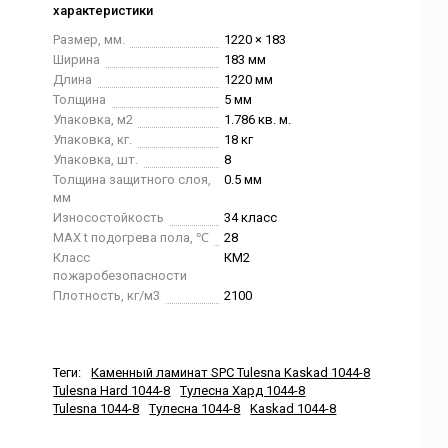
характеристики
Размер, мм.
1220 × 183
Ширина
183 мм
Длина
1220 мм
Толщина
5 мм
Упаковка, м2
1.786 кв. м.
Упаковка, кг.
18 кг
Упаковка, шт.
8
Толщина защитного слоя,
0.5 мм
мм
Износостойкость
34 класс
MAX t подогрева пола, ℃
28
Класс
КМ2
пожаробезопасности
Плотность, кг/м3
2100
Теги:
Каменный ламинат SPC Tulesna Kaskad 1044-8
Tulesna Hard 1044-8
Тулесна Хард 1044-8
Tulesna 1044-8
Тулесна 1044-8
Kaskad 1044-8