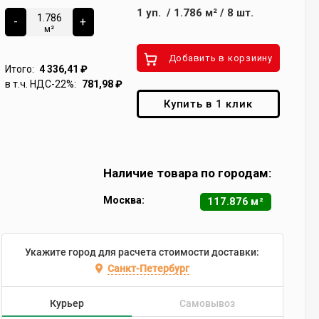
1
уп.
/
1.786
м²
/
8
шт.
-
+
м²
Добавить в корзиину
Итого:
4 336,41
₽
в т.ч. НДС-22%:
781,98
₽
Купить в 1 клик
Наличие товара по городам:
Москва:
117.876 м²
Укажите город для расчета стоимости доставки:
Санкт-Петербург
Курьер
Самовывоз