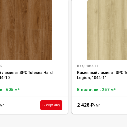
10
Код:
1044-11
 ламинат SPC Tulesna Hard
Каменный ламинат SPC T
044-10
Legion, 1044-11
и : 605 м²
В наличии : 257 м²
2 428
₽
м²
м²
В корзину
/