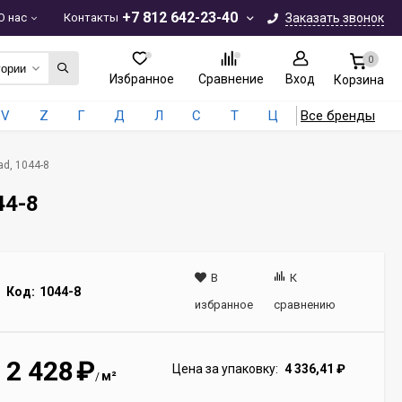
+7 812 642-23-40
О нас
Контакты
Заказать звонок
0
гории
Избранное
Сравнение
Вход
Корзина
V
Z
Г
Д
Л
С
Т
Ц
Все бренды
d, 1044-8
44-8
В
К
Код:
1044-8
избранное
сравнению
2 428
₽
Цена за упаковку:
4 336,41
₽
м²
/