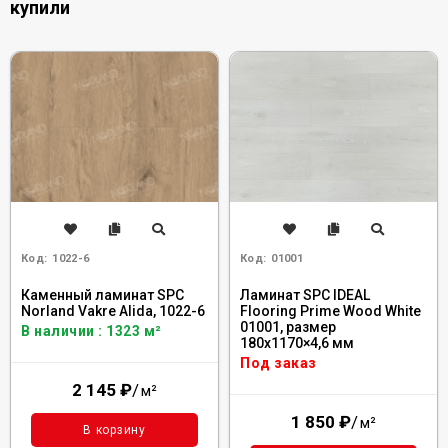
купили
Код:
1022-6
Код:
01001
Каменный ламинат SPC
Ламинат SPC IDEAL
Norland Vakre Alida, 1022-6
Flooring Prime Wood White
01001, размер
В наличии : 1323 м²
180x1170×4,6 мм
Под заказ
2 145
₽
/
м²
1 850
₽
/
м²
В корзину