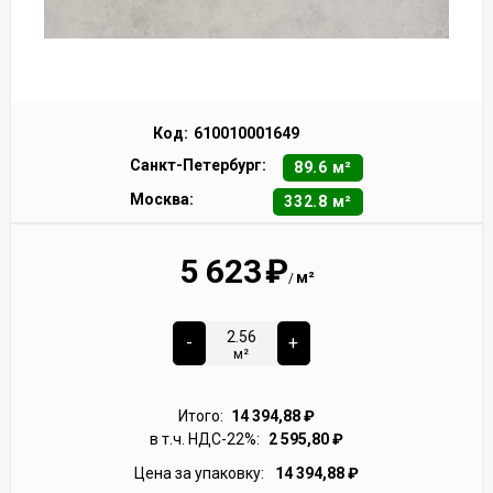
Код:
610010001649
Санкт-Петербург:
89.6 м²
Москва:
332.8 м²
5 623
₽
м²
/
-
+
м²
Итого:
14 394,88
₽
в т.ч. НДС-22%:
2 595,80
₽
Цена за упаковку:
14 394,88
₽