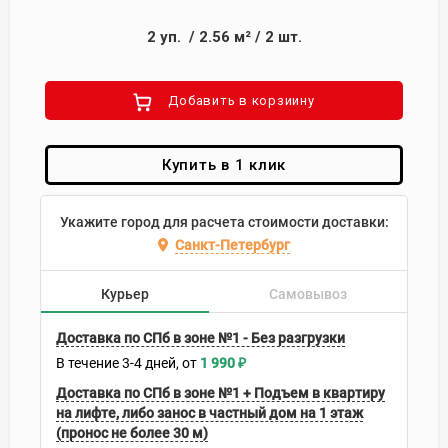
2
уп.
/
2.56
м²
/
2
шт.
Добавить в корзиину
Купить в 1 клик
Укажите город для расчета стоимости доставки:
Санкт-Петербург
Курьер
Самовывоз
Доставка по СПб в зоне №1 - Без разгрузки
В течение
3-4
дней
1 990
₽
Доставка по СПб в зоне №1 + Подъем в квартиру
на лифте, либо занос в частный дом на 1 этаж
(пронос не более 30 м)