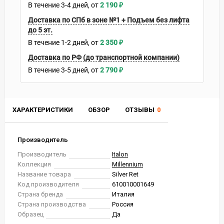
В течение
3-4
дней
2 190
₽
Доставка по СПб в зоне №1 + Подъем без лифта
до 5 эт.
В течение
1-2
дней
2 350
₽
Доставка по РФ (до транспортной компании)
В течение
3-5
дней
2 790
₽
ХАРАКТЕРИСТИКИ
ОБЗОР
ОТЗЫВЫ
0
Производитель
Производитель
Italon
Коллекция
Millennium
Название товара
Silver Ret
Код производителя
610010001649
Страна бренда
Италия
Страна производства
Россия
Образец
Да