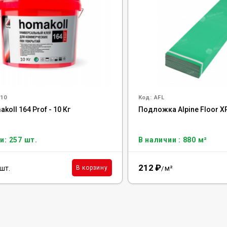
10
Код:
AFL
koll 164 Prof - 10 Кг
Подложка Alpine Floor X
и: 257 шт.
В наличии : 880 м²
212
₽
шт.
м²
В корзину
/