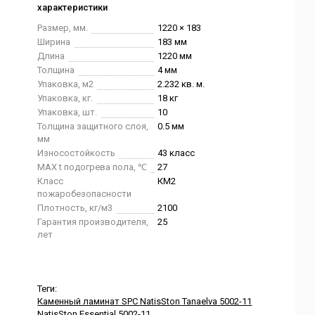
характеристики
Размер, мм.
1220 × 183
Ширина
183 мм
Длина
1220 мм
Толщина
4 мм
Упаковка, м2
2.232 кв. м.
Упаковка, кг.
18 кг
Упаковка, шт.
10
Толщина защитного слоя,
0.5 мм
мм
Износостойкость
43 класс
MAX t подогрева пола, ℃
27
Класс
КМ2
пожаробезопасности
Плотность, кг/м3
2100
Гарантия производителя,
25
лет
Теги:
Каменный ламинат SPC NatisSton Tanaelva 5002-11
NatisSton Essential 5002-11