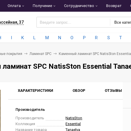
Оплата
Получение
Сотрудничество
Возврат
ассейная, 37
Все кате
H
I
K
L
M
N
O
P
R
S
T
ные покрытия
Ламинат SPC
Каменный ламинат SPC NatisSton Essential
ламинат SPC NatisSton Essential Tanae
ХАРАКТЕРИСТИКИ
ОБЗОР
ОТЗЫВЫ
0
Производитель
Производитель
NatisSton
Коллекция
Essential
Название товара
Tanaelva