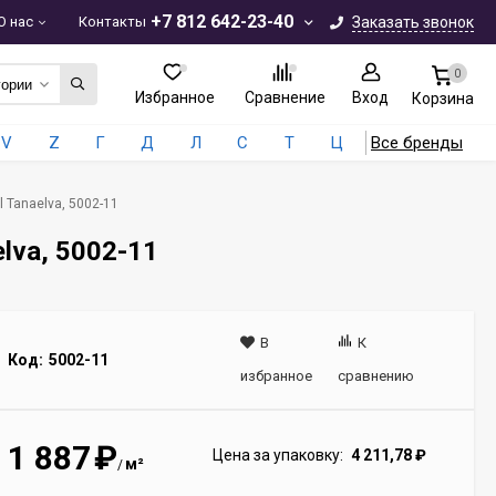
+7 812 642-23-40
О нас
Контакты
Заказать звонок
0
гории
Избранное
Сравнение
Вход
Корзина
V
Z
Г
Д
Л
С
Т
Ц
Все бренды
 Tanaelva, 5002-11
lva, 5002-11
В
К
Код:
5002-11
избранное
сравнению
1 887
₽
Цена за упаковку:
4 211,78
₽
м²
/