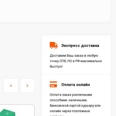
Экспресс доставка
Доставим Ваш заказ в любую
точку СПб, ЛО и РФ максимально
быстро!
Оплата онлайн
Оплата заказ различными
Керамогранит Italon
способами: наличными,
Charme Extra Silver Ret
60x120, 610010001196
банковской картой курьеру или
4 046
₽
м²
/
онлайн через платежные