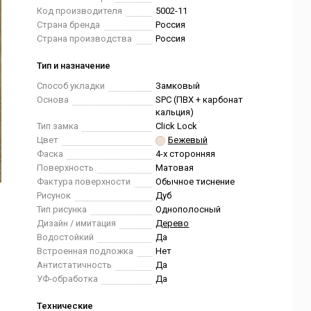
Код производителя
5002-11
Страна бренда
Россия
Страна производства
Россия
Тип и назначение
Способ укладки
Замковый
Основа
SPC (ПВХ + карбонат
кальция)
Тип замка
Click Lock
Цвет
Бежевый
Фаска
4-х сторонняя
Поверхность
Матовая
Фактура поверхности
Обычное тиснение
Рисунок
Дуб
Тип рисунка
Однополосный
Дизайн / имитация
Дерево
Водостойкий
Да
Встроенная подложка
Нет
Антистатичность
Да
УФ-обработка
Да
Технические