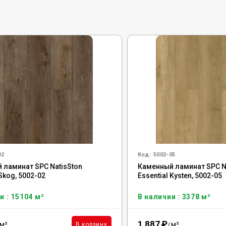
02
Код:
5002-05
 ламинат SPC NatisSton
Каменный ламинат SPC N
 Skog, 5002-02
Essential Kysten, 5002-05
и : 15104 м²
В наличии : 3378 м²
1 887
₽
м²
м²
В корзину
/