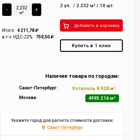
2
уп.
/
2.232
м²
/
10
шт.
-
+
м²
Добавить в корзиину
Итого:
4 211,78
₽
в т.ч. НДС-22%:
759,50
₽
Купить в 1 клик
Наличие товара по городам:
Санкт-Петербург:
Осталось 8.928 м²
Москва:
4995.216 м²
Укажите город для расчета стоимости доставки:
Санкт-Петербург