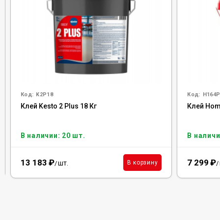
Код:
K2P18
Код:
H164P
Клей Kesto 2 Plus 18 Кг
Клей Homa
В наличии: 20 шт.
В наличи
13 183
₽
7 299
₽
шт.
В корзину
/
/