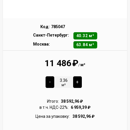
Код:
785047
Санкт-Петербург:
40.32 м²
Москва:
63.84 м²
11 486
₽
м²
/
-
+
м²
Итого:
38 592,96
₽
в т.ч. НДС-22%:
6 959,39
₽
Цена за упаковку:
38 592,96
₽