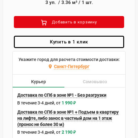
3
уп.
/
3.36
м²
/
1
шт.
Добавить в корзиину
Купить в 1 клик
Укажите город для расчета стоимости доставки:
Санкт-Петербург
Курьер
Самовывоз
Доставка по СПб в зоне №1 - Без разгрузки
В течение
3-4
дней
1 990
₽
Доставка по СПб в зоне №1 + Подъем в квартиру
на лифте, либо занос в частный дом на 1 этаж
(пронос не более 30 м)
В течение
3-4
дней
2 190
₽