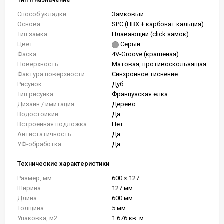
Способ укладки
Замковый
Основа
SPC (ПВХ + карбонат кальция)
Тип замка
Плавающий (click замок)
Цвет
Серый
Фаска
4V-Groove (крашеная)
Поверхность
Матовая, противоскользящая
Фактура поверхности
Синхронное тиснение
Рисунок
Дуб
Тип рисунка
Французская ёлка
Дизайн / имитация
Дерево
Водостойкий
Да
Встроенная подложка
Нет
Антистатичность
Да
УФ-обработка
Да
Технические характеристики
Размер, мм.
600 × 127
Ширина
127 мм
Длина
600 мм
Толщина
5 мм
Упаковка, м2
1.676 кв. м.