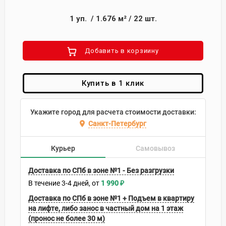
1
уп.
/
1.676
м²
/
22
шт.
Добавить в корзиину
Купить в 1 клик
Укажите город для расчета стоимости доставки:
Санкт-Петербург
Курьер
Самовывоз
Доставка по СПб в зоне №1 - Без разгрузки
В течение
3-4
дней
1 990
₽
Доставка по СПб в зоне №1 + Подъем в квартиру
на лифте, либо занос в частный дом на 1 этаж
(пронос не более 30 м)