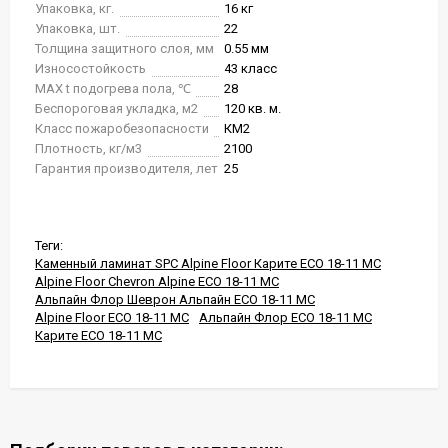
Упаковка, кг.
16 кг
Упаковка, шт.
22
Толщина защитного слоя, мм
0.55 мм
Износостойкость
43 класс
MAX t подогрева пола, ℃
28
Беспороговая укладка, м2
120 кв. м.
Класс пожаробезопасности
КМ2
Плотность, кг/м3
2100
Гарантия производителя, лет
25
Теги:
Каменный ламинат SPC Alpine Floor Карите ECO 18-11 MC
Alpine Floor Chevron Alpine ECO 18-11 MC
Альпайн Флор Шеврон Альпайн ECO 18-11 MC
Alpine Floor ECO 18-11 MC
Альпайн Флор ECO 18-11 MC
Карите ECO 18-11 MC