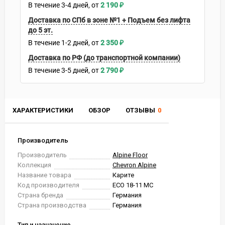
В течение
3-4
дней
2 190
₽
Доставка по СПб в зоне №1 + Подъем без лифта
до 5 эт.
В течение
1-2
дней
2 350
₽
Доставка по РФ (до транспортной компании)
В течение
3-5
дней
2 790
₽
ХАРАКТЕРИСТИКИ
ОБЗОР
ОТЗЫВЫ
0
Производитель
Производитель
Alpine Floor
Коллекция
Chevron Alpine
Название товара
Карите
Код производителя
ECO 18-11 MC
Страна бренда
Германия
Страна производства
Германия
Тип и назначение