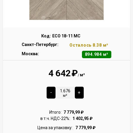
Код:
ECO 18-11 MC
Санкт-Петербург:
Осталось 8.38 м²
Москва:
894.984 м²
4 642
₽
м²
/
-
+
м²
Итого:
7 779,99
₽
в т.ч. НДС-22%:
1 402,95
₽
Цена за упаковку:
7 779,99
₽