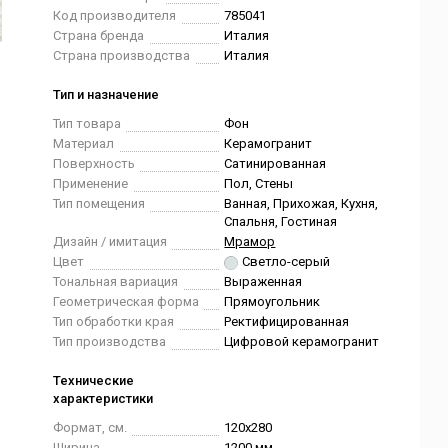
Код производителя
785041
Страна бренда
Италия
Страна производства
Италия
Тип и назначение
Тип товара
Фон
Материал
Керамогранит
Поверхность
Сатинированная
Применение
Пол, Стены
Тип помещения
Ванная, Прихожая, Кухня,
Спальня, Гостиная
Дизайн / имитация
Мрамор
Цвет
Светло-серый
Тональная вариация
Выраженная
Геометрическая форма
Прямоугольник
Тип обработки края
Ректифицированная
Тип производства
Цифровой керамогранит
Технические
характеристики
Формат, см.
120x280
Ширина
1200 мм