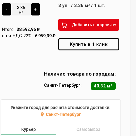
3
уп.
/
3.36
м²
/
1
шт.
-
+
м²
Добавить в корзиину
Итого:
38 592,96
₽
в т.ч. НДС-22%:
6 959,39
₽
Купить в 1 клик
Наличие товара по городам:
Санкт-Петербург:
40.32 м²
Укажите город для расчета стоимости доставки:
Санкт-Петербург
Курьер
Самовывоз