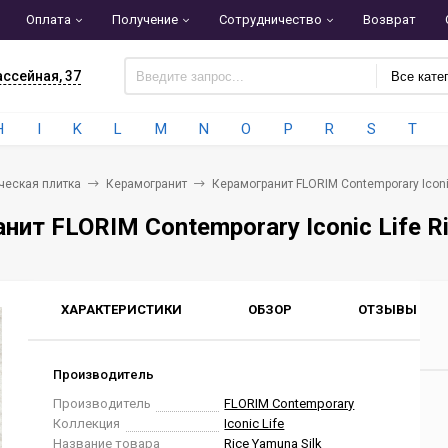
Оплата
Получение
Сотрудничество
Возврат
ассейная, 37
Все кате
H
I
K
L
M
N
O
P
R
S
T
ческая плитка
Керамогранит
Керамогранит FLORIM Contemporary Iconic
нит FLORIM Contemporary Iconic Life R
ХАРАКТЕРИСТИКИ
ОБЗОР
ОТЗЫВЫ
0
Производитель
Производитель
FLORIM Contemporary
Коллекция
Iconic Life
Название товара
Rice Yamuna Silk