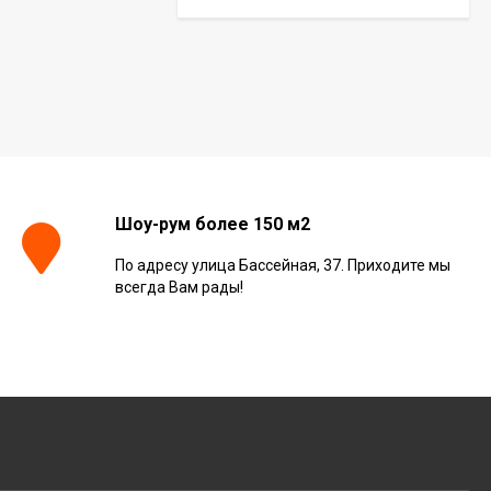
Керамогранит Italon
Continuum Polar Ret
60x60, 610010002672
3 001
₽
м²
/
Керамогранит Italon
Continuum Petrol Ret
Шоу-рум более 150 м2
60x60, 610010002676
3 226
₽
м²
/
По адресу улица Бассейная, 37. Приходите мы
всегда Вам рады!
Керамогранит Italon
Charme Extra Silver Ret
60x120, 610010001196
4 046
₽
м²
/
Керамогранит Italon
Charme Evo Imperiale