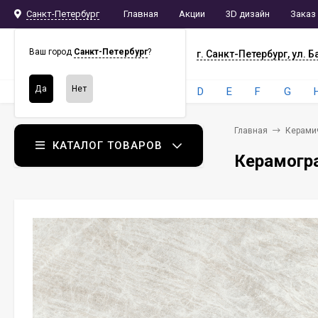
Санкт-Петербург
Главная
Акции
3D дизайн
Заказ
СПБ
СНАБ
Ваш город
Санкт-Петербург
?
г. Санкт-Петербург, ул. Б
Бренды:
4
A
B
C
D
E
F
G
Главная
Керами
КАТАЛОГ ТОВАРОВ
Керамогра