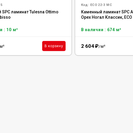
15
Код:
ECO 22-3 MC
 SPC ламинат Tulesna Ottimo
Каменный ламинат SPC Al
bisso
Орех Ногал Классик, ECO
и : 10 м²
В наличии : 674 м²
2 604
₽
м²
м²
В корзину
/