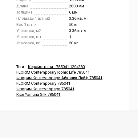
Длина
2800 мм
Толщина
6 мм
Площадь 1 шт, м2
3.36 кв. м.
Вес 1 шт, кг.
50 кг
Упаковка, м2
3.36 кв. м.
Упаковка, шт.
1
Упаковка, кг.
50 кг
Теги:
Керамогранит 785041 120x280
FLORIM Contemporary Iconic Life 785041
Флорим Контемпорари Айконик Лайф 785041
FLORIM Contemporary 785041
Флорим Контемпорари 785041
Rice Yamuna Silk 785041