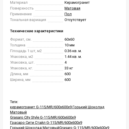
Материал
Керамогранит
Поверхность
Матовая
Применение
Пол
Тональная вариация
Отсутствует
Технические характеристики
Формат, см.
60x60
Толщина
10 мм
Площадь 1 шт, м2
0.36 кв. м.
Упаковка, м2
1.44 кв. м.
Упаковка, шт.
4
Упаковка, кг.
33 кг
Длина, мм
600
Ширина, мм
600
Теги:
керамогранит G-115/MR/600x600x9 Горький Шоколад
Матовый
Grasaro City Style G-115/MR/600x600x9
Грасаро Сити Стайл G-115/MR/600x600x9
Горький Шоколад МатовыйGrasaro G-115/MR/600x600x9