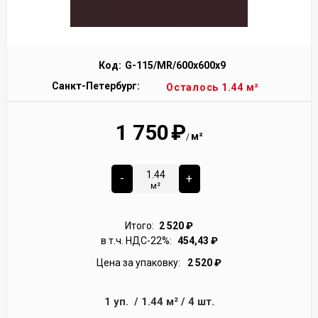
Код:
G-115/MR/600x600x9
Санкт-Петербург:
Осталось 1.44 м²
1 750
₽
м²
/
-
+
м²
Итого:
2 520
₽
в т.ч. НДС-22%:
454,43
₽
Цена за упаковку:
2 520
₽
1
уп.
/
1.44
м²
/
4
шт.