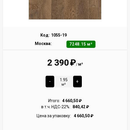
Код:
1055-19
Москва:
7248.15 м²
2 390
₽
м²
/
-
+
м²
Итого:
4 660,50
₽
в т.ч. НДС-22%:
840,42
₽
Цена за упаковку:
4 660,50
₽