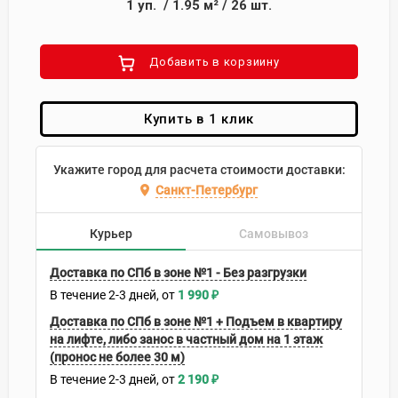
1
уп.
/
1.95
м²
/
26
шт.
Добавить в корзиину
Купить в 1 клик
Укажите город для расчета стоимости доставки:
Санкт-Петербург
Курьер
Самовывоз
Доставка по СПб в зоне №1 - Без разгрузки
В течение
2-3
дней
1 990
₽
Доставка по СПб в зоне №1 + Подъем в квартиру
на лифте, либо занос в частный дом на 1 этаж
(пронос не более 30 м)
В течение
2-3
дней
2 190
₽