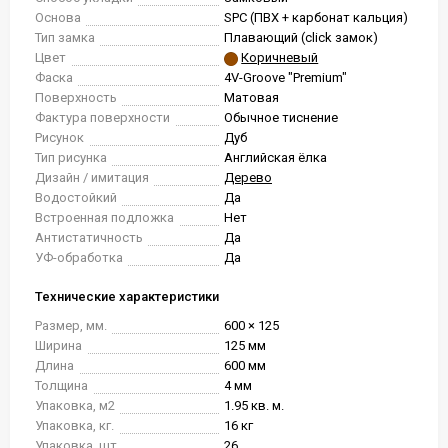
Основа
SPC (ПВХ + карбонат кальция)
Тип замка
Плавающий (click замок)
Цвет
Коричневый
Фаска
4V-Groove "Premium"
Поверхность
Матовая
Фактура поверхности
Обычное тиснение
Рисунок
Дуб
Тип рисунка
Английская ёлка
Дизайн / имитация
Дерево
Водостойкий
Да
Встроенная подложка
Нет
Антистатичность
Да
УФ-обработка
Да
Технические характеристики
Размер, мм.
600 × 125
Ширина
125 мм
Длина
600 мм
Толщина
4 мм
Упаковка, м2
1.95 кв. м.
Упаковка, кг.
16 кг
Упаковка, шт.
26