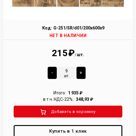
Код:
G-251/SR/d01/200x600x9
НЕТ В НАЛИЧИИ
215
₽
шт.
/
-
+
шт.
Итого:
1 935
₽
в т.ч. НДС-22%:
348,93
₽
Добавить в корзиину
Купить в 1 клик