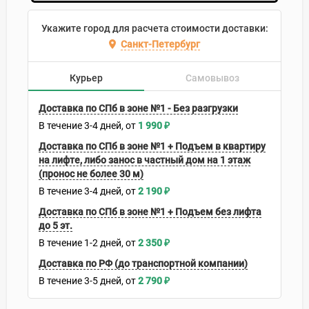
Укажите город для расчета стоимости доставки:
Санкт-Петербург
Курьер
Самовывоз
Доставка по СПб в зоне №1 - Без разгрузки
В течение
3-4
дней
1 990
₽
Доставка по СПб в зоне №1 + Подъем в квартиру
на лифте, либо занос в частный дом на 1 этаж
(пронос не более 30 м)
В течение
3-4
дней
2 190
₽
Доставка по СПб в зоне №1 + Подъем без лифта
до 5 эт.
В течение
1-2
дней
2 350
₽
Доставка по РФ (до транспортной компании)
В течение
3-5
дней
2 790
₽