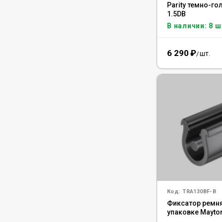
Parity темно-го
1.5DB
В наличии: 8 ш
6 290
₽
шт.
/
Код:
TRA130BF-B
Фиксатор ремня 
упаковке Mayton