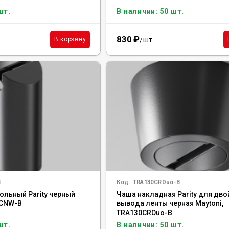
шт.
В наличии: 50 шт.
830
₽
шт.
В корзину
/
B
Код:
TRA130CRDuo-B
ольный Parity черный
Чаша накладная Parity для дво
0CNW-B
вывода ленты черная Maytoni,
TRA130CRDuo-B
шт.
В наличии: 50 шт.