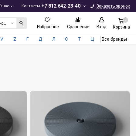
+7 812 642-23-40
О нас
Контакты
Заказать звонок
0
Текстильные системы
Избранное
Сравнение
Вход
Корзина
V
Z
Г
Д
Л
С
Т
Ц
Все бренды