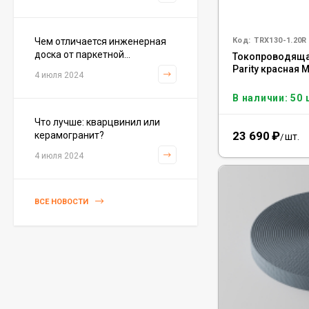
3 226
₽
м²
/
Чем отличается инженерная
Код:
TRX130-1.20R
доска от паркетной...
Токопроводящая
Керамогранит Italon
Parity красная 
Charme Extra Silver Ret
4 июля 2024
60x120, 610010001196
4 046
₽
м²
/
В наличии: 50 
Что лучше: кварцвинил или
23 690
₽
керамогранит?
шт.
/
Керамогранит Italon
4 июля 2024
Charme Evo Imperiale
Ret 60x120,
610010001413
4 025
₽
м²
/
ВСЕ НОВОСТИ
Керамогранит
Kerranova Alleya Dark
Brown 20x120, K-
2104/SR/200x1200x11
3 110
₽
м²
/