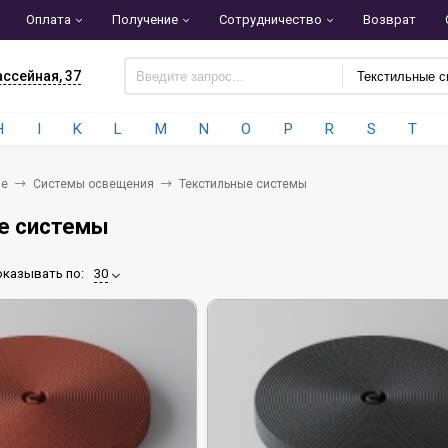
Оплата
Получение
Сотрудничество
Возврат
ассейная, 37
H
I
K
L
M
N
O
P
R
S
T
ие
Системы освещения
Текстильные системы
е системы
казывать по:
30