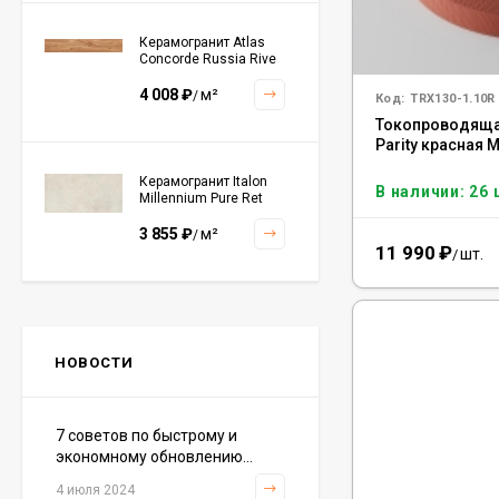
Керамогранит Atlas
Concorde Russia Rive
Dolce Riva Rettificato
20x120, 610010002297
4 008
₽
м²
/
Код:
TRX130-1.10R
Токопроводящая
Parity красная 
Керамогранит Italon
В наличии: 26 
Millennium Pure Ret
60x120, 610010001456
3 855
₽
м²
/
11 990
₽
шт.
/
Керамогранит Italon
Continuum Polar Ret
60x60, 610010002672
НОВОСТИ
3 001
₽
м²
/
7 советов по быстрому и
экономному обновлению...
Керамогранит Italon
Continuum Petrol Ret
4 июля 2024
60x60, 610010002676