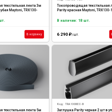
 текстильная лента 3м
Токопроводящая текстильная 
лубая Maytoni, TRX130-
Parity красная Maytoni, TRX130-
шт.
В наличии: 18 шт.
6 290
₽
шт.
В корзину
/
Код:
TRA130BEC-B
 текстильная лента 5м
Заглушка Parity черная 2 шт в у