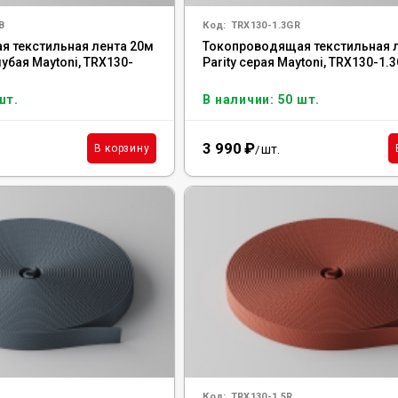
B
Код:
TRX130-1.3GR
 текстильная лента 20м
Токопроводящая текстильная 
лубая Maytoni, TRX130-
Parity серая Maytoni, TRX130-1.
шт.
В наличии: 50 шт.
3 990
₽
шт.
В корзину
/
Код:
TRX130-1.5R