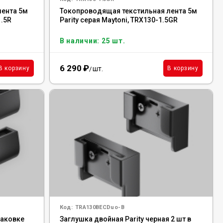
лента 5м
Токопроводящая текстильная лента 5м
1.5R
Parity серая Maytoni, TRX130-1.5GR
В наличии: 25 шт.
6 290
₽
шт.
В корзину
В корзину
/
Код:
TRA130BECDuo-B
паковке
Заглушка двойная Parity черная 2 шт в