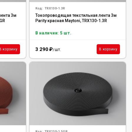
Код:
TRX130-1.3R
лента 3м
Токопроводящая текстильная лента 3м
3GR
Parity красная Maytoni, TRX130-1.3R
В наличии: 5 шт.
3 290
₽
шт.
В корзину
В корзину
/
Код:
TRX130-1.5GR