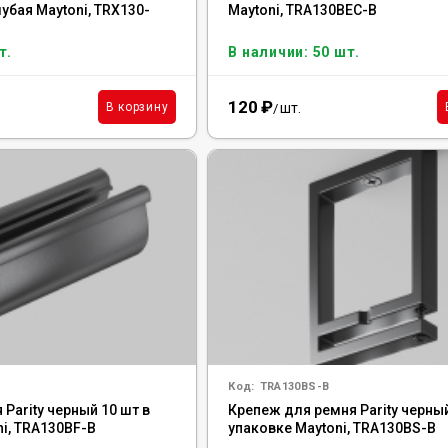
лубая Maytoni, TRX130-
Maytoni, TRA130BEC-B
т.
В наличии: 50 шт.
120
₽
шт.
В корзину
/
Код:
TRA130BS-B
Parity черный 10 шт в
Крепеж для ремня Parity черный
i, TRA130BF-B
упаковке Maytoni, TRA130BS-B