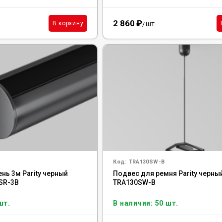
2 860
₽
шт.
В корзину
/
Код:
TRA130SW-B
нь 3м Parity черный
Подвес для ремня Parity черный
0SR-3B
TRA130SW-B
шт.
В наличии: 50 шт.