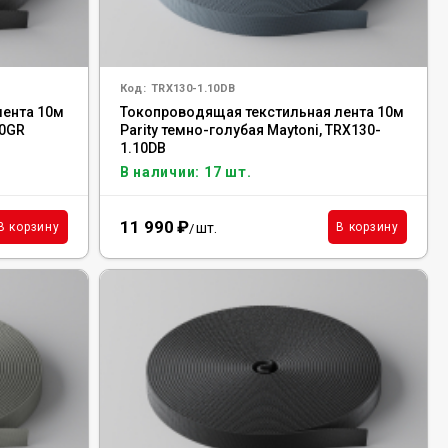
Код:
TRX130-1.10DB
лента 10м
Токопроводящая текстильная лента 10м
10GR
Parity темно-голубая Maytoni, TRX130-
1.10DB
В наличии: 17 шт.
11 990
₽
шт.
В корзину
В корзину
/