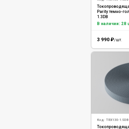
Токопроводящая
Parity темно-го
1.3DB
В наличии: 28 
3 990
₽
шт.
/
Код:
TRX130-1.5DB
Токопроводящая