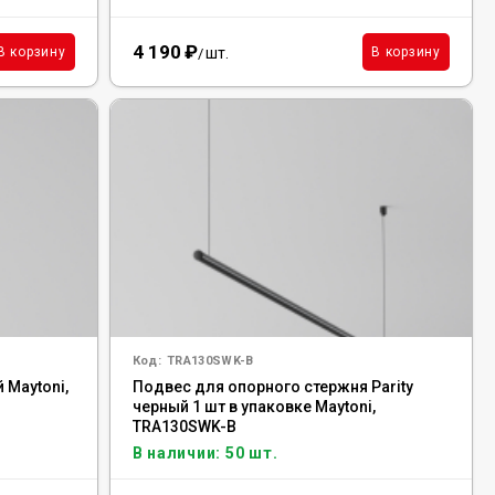
4 190
₽
шт.
В корзину
В корзину
/
Код:
TRA130SWK-B
 Maytoni,
Подвес для опорного стержня Parity
черный 1 шт в упаковке Maytoni,
TRA130SWK-B
В наличии: 50 шт.