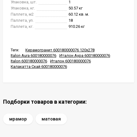
Упаковка, шт.
1
Упаковка, кг.
50.57 кг
Паллета, м2
60.12 кв. м.
Паллета, уп.
18
Паллета, кг.
910.26 кг
Теги:
Керамогранит 600180000076 120x278
Italon Aura 600180000076
Италон Аура 600180000076
Italon 600180000076
Италон 600180000076
Калакатта Скай 600180000076
Подборки товаров в категории:
мрамор
матовая