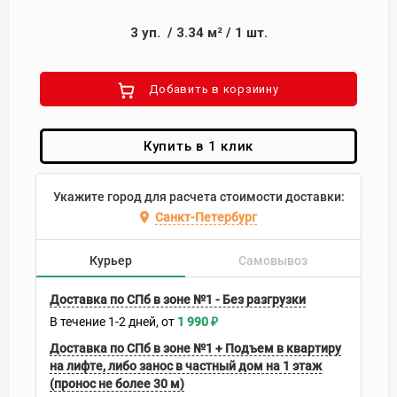
3
уп.
/
3.34
м²
/
1
шт.
Добавить в корзиину
Купить в 1 клик
Укажите город для расчета стоимости доставки:
Санкт-Петербург
Курьер
Самовывоз
Доставка по СПб в зоне №1 - Без разгрузки
В течение
1-2
дней
1 990
₽
Доставка по СПб в зоне №1 + Подъем в квартиру
на лифте, либо занос в частный дом на 1 этаж
(пронос не более 30 м)