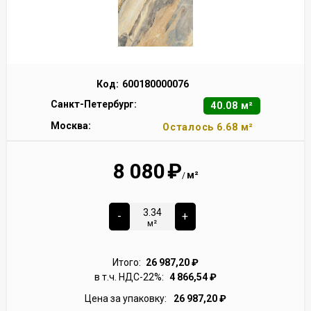
Код:
600180000076
Санкт-Петербург:
40.08 м²
Москва:
Осталось 6.68 м²
8 080
₽
м²
/
-
+
м²
Итого:
26 987,20
₽
в т.ч. НДС-22%:
4 866,54
₽
Цена за упаковку:
26 987,20
₽