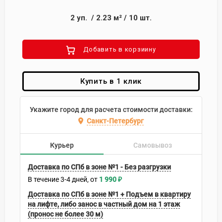
2
уп.
/
2.23
м²
/
10
шт.
Добавить в корзиину
Купить в 1 клик
Укажите город для расчета стоимости доставки:
Санкт-Петербург
Курьер
Самовывоз
Доставка по СПб в зоне №1 - Без разгрузки
В течение
3-4
дней
1 990
₽
Доставка по СПб в зоне №1 + Подъем в квартиру
на лифте, либо занос в частный дом на 1 этаж
(пронос не более 30 м)