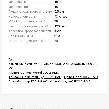
Упаковка, кг.
18 кг
Упаковка, шт.
10
Толщина защитного слоя, мм
0.5 мм
Износостойкость
43 класс
MAX t подогрева пола, ℃
28
Беспороговая укладка, м2
120 кв. м.
Класс пожаробезопасности
КМ2
Плотность, кг/м3
2100
Гарантия производителя, лет
25
Теги:
Каменный ламинат SPC Alpine Floor Клен Канадский ЕСО 2-8
MC
Alpine Floor Real Wood ЕСО 2-8 MC
Альпайн Флор Реал Вуд ЕСО 2-8 MC
Alpine Floor ЕСО 2-8 MC
Альпайн Флор ЕСО 2-8 MC
Клен Канадский ЕСО 2-8 MC