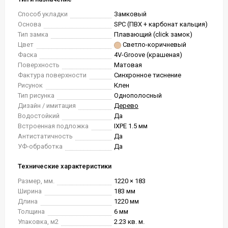
Способ укладки
Замковый
Основа
SPC (ПВХ + карбонат кальция)
Тип замка
Плавающий (click замок)
Цвет
Светло-коричневый
Фаска
4V-Groove (крашеная)
Поверхность
Матовая
Фактура поверхности
Синхронное тиснение
Рисунок
Клен
Тип рисунка
Однополосный
Дизайн / имитация
Дерево
Водостойкий
Да
Встроенная подложка
IXPE 1.5 мм
Антистатичность
Да
УФ-обработка
Да
Технические характеристики
Размер, мм.
1220 × 183
Ширина
183 мм
Длина
1220 мм
Толщина
6 мм
Упаковка, м2
2.23 кв. м.