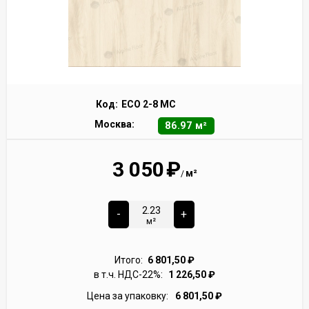
Код:
ECO 2-8 MC
Москва:
86.97 м²
3 050
₽
м²
/
-
+
м²
Итого:
6 801,50
₽
в т.ч. НДС-22%:
1 226,50
₽
Цена за упаковку:
6 801,50
₽