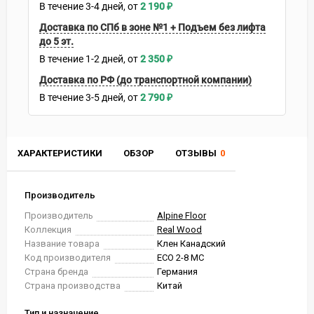
В течение
3-4
дней
2 190
₽
Доставка по СПб в зоне №1 + Подъем без лифта
до 5 эт.
В течение
1-2
дней
2 350
₽
Доставка по РФ (до транспортной компании)
В течение
3-5
дней
2 790
₽
ХАРАКТЕРИСТИКИ
ОБЗОР
ОТЗЫВЫ
0
Производитель
Производитель
Alpine Floor
Коллекция
Real Wood
Название товара
Клен Канадский
Код производителя
ЕСО 2-8 MC
Страна бренда
Германия
Страна производства
Китай
Тип и назначение