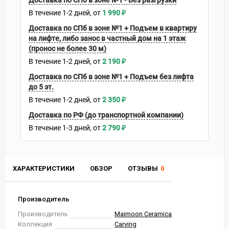
Доставка по СПб в зоне №1 - Без разгрузки
В течение
1-2
дней
1 990
₽
Доставка по СПб в зоне №1 + Подъем в квартиру
на лифте, либо занос в частный дом на 1 этаж
(пронос не более 30 м)
В течение
1-2
дней
2 190
₽
Доставка по СПб в зоне №1 + Подъем без лифта
до 5 эт.
В течение
1-2
дней
2 350
₽
Доставка по РФ (до транспортной компании)
В течение
1-3
дней
2 790
₽
ХАРАКТЕРИСТИКИ
ОБЗОР
ОТЗЫВЫ
0
Производитель
Производитель
Maimoon Ceramica
Коллекция
Carving