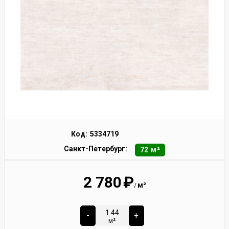
Код:
5334719
Санкт-Петербург:
72 м²
2 780
₽
м²
/
-
+
м²