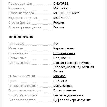
Производитель
ONLYGRES
Коллекция
Marble XXL
Название товара
MOGXL1001 White
Код производителя
MOGXL1001
Страна бренда
Россия
Страна производства
Россия
Тип и назначение
Тип товара
Фон
Материал
Керамогранит
Поверхность
Полированная
Применение
Пол, Стены
Тип помещения
Ванная, Прихожая, Кухня,
Терраса, Спальня, Гостиная,
Фасад
Дизайн / имитация
Мрамор
Цвет
Белый
Тональная вариация
Выраженная
Геометрическая форма
Прямоугольник
Тип обработки края
Ректифицированная
Тип производства
Цифровой керамогранит