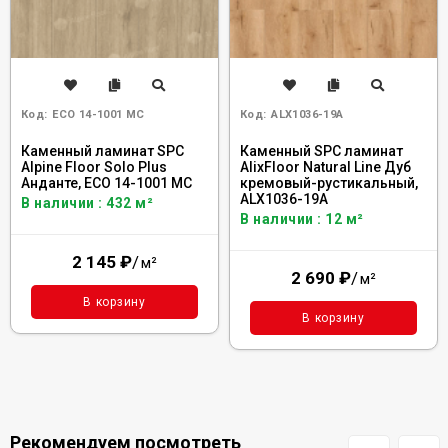
Код:
ECO 14-1001 MC
Код:
ALX1036-19А
Каменный ламинат SPC
Каменный SPC ламинат
Alpine Floor Solo Plus
AlixFloor Natural Line Дуб
Анданте, ЕСО 14-1001 MC
кремовый-рустикальный,
ALX1036-19А
В наличии : 432 м²
В наличии : 12 м²
2 145
₽
/
м²
2 690
₽
/
м²
В корзину
В корзину
Рекомендуем посмотреть