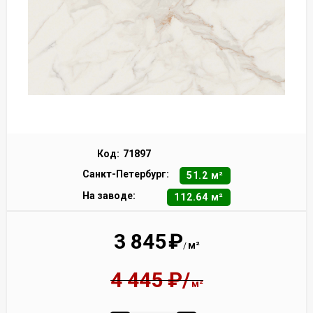
Код:
71897
Санкт-Петербург:
51.2 м²
На заводе:
112.64 м²
3 845
₽
м²
/
4 445
₽
/
м²