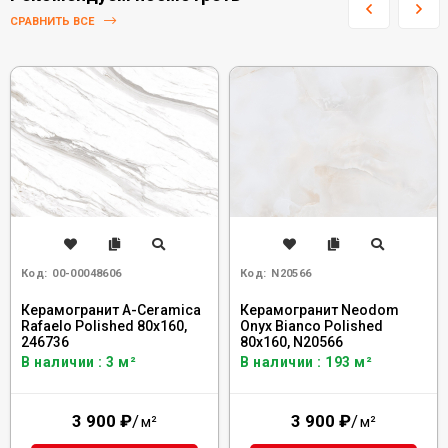
СРАВНИТЬ ВСЕ
Код:
00-00048606
Код:
N20566
Керамогранит A-Ceramica
Керамогранит Neodom
Rafaelo Polished 80x160,
Onyx Bianco Polished
246736
80x160, N20566
В наличии : 3 м²
В наличии : 193 м²
3 900
₽
/
3 900
₽
/
м²
м²