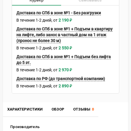
Курьер
Самовывоз
Доставка по СПб в зоне №1 - Без разгрузки
В течение
1-2
дней
2 190
₽
Доставка по СПб в зоне №1 + Подъем в квартиру
на лифте, либо занос в частный дом на 1 этаж
(пронос не более 30 м)
В течение
1-2
дней
2 550
₽
Доставка по СПб в зоне №1 + Подъем без лифта
до 5 эт.
В течение
1-2
дней
2 970
₽
Доставка по РФ (до транспортной компании)
В течение
1-3
дней
2 890
₽
ХАРАКТЕРИСТИКИ
ОБЗОР
ОТЗЫВЫ
0
Производитель