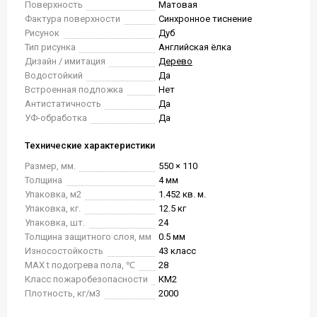
Поверхность
Матовая
Фактура поверхности
Синхронное тиснение
Рисунок
Дуб
Тип рисунка
Английская ёлка
Дизайн / имитация
Дерево
Водостойкий
Да
Встроенная подложка
Нет
Антистатичность
Да
УФ-обработка
Да
Технические характеристики
Размер, мм.
550 × 110
Толщина
4 мм
Упаковка, м2
1.452 кв. м.
Упаковка, кг.
12.5 кг
Упаковка, шт.
24
Толщина защитного слоя, мм
0.5 мм
Износостойкость
43 класс
MAX t подогрева пола, ℃
28
Класс пожаробезопасности
КМ2
Плотность, кг/м3
2000