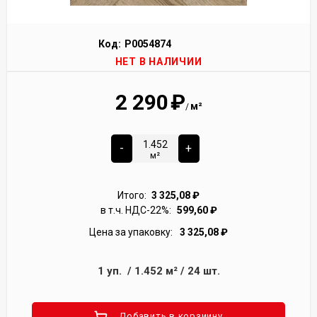
Код:
Р0054874
НЕТ В НАЛИЧИИ
2 290
₽
м²
/
-
+
м²
Итого:
3 325,08
₽
в т.ч. НДС-22%:
599,60
₽
Цена за упаковку:
3 325,08
₽
1
уп.
/
1.452
м²
/
24
шт.
Добавить в корзиину