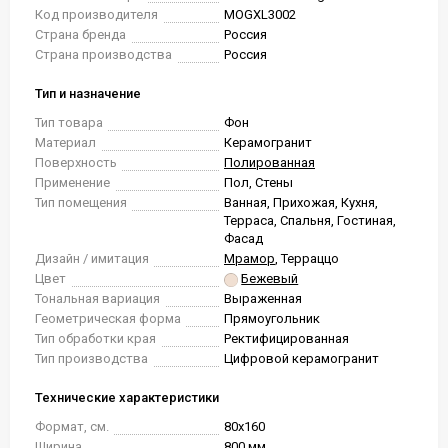
Код производителя
MOGXL3002
Страна бренда
Россия
Страна производства
Россия
Тип и назначение
Тип товара
Фон
Материал
Керамогранит
Поверхность
Полированная
Применение
Пол, Стены
Тип помещения
Ванная, Прихожая, Кухня,
Терраса, Спальня, Гостиная,
Фасад
Дизайн / имитация
Мрамор
, Терраццо
Цвет
Бежевый
Тональная вариация
Выраженная
Геометрическая форма
Прямоугольник
Тип обработки края
Ректифицированная
Тип производства
Цифровой керамогранит
Технические характеристики
Формат, см.
80x160
Ширина
800 мм