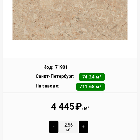
Код:
71901
Санкт-Петербург:
74.24 м²
На заводе:
711.68 м²
4 445
₽
м²
/
-
+
м²