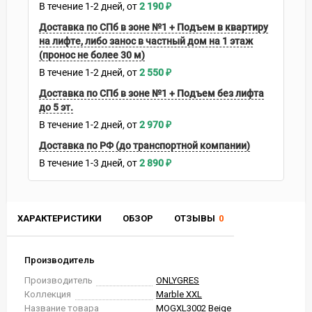
В течение
1-2
дней
2 190
₽
Доставка по СПб в зоне №1 + Подъем в квартиру
на лифте, либо занос в частный дом на 1 этаж
(пронос не более 30 м)
В течение
1-2
дней
2 550
₽
Доставка по СПб в зоне №1 + Подъем без лифта
до 5 эт.
В течение
1-2
дней
2 970
₽
Доставка по РФ (до транспортной компании)
В течение
1-3
дней
2 890
₽
ХАРАКТЕРИСТИКИ
ОБЗОР
ОТЗЫВЫ
0
Производитель
Производитель
ONLYGRES
Коллекция
Marble XXL
Название товара
MOGXL3002 Beige