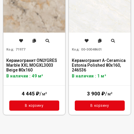
Код:
71977
Код:
00-00048601
Керамогранит ONLYGRES
Керамогранит A-Ceramica
Marble XXL MOGXL3003
Estonia Polished 80x160,
Beige 80x160
246536
В наличии : 49 м²
В наличии : 1 м²
4 445
₽
/
3 900
₽
/
м²
м²
В корзину
В корзину